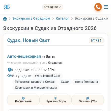
Отрадное
Экскурсии в Отрадном
Каталог
Экскурсии в Судак из
Экскурсии в Судак из Отрадного 2026
Судак. Новый Свет
№ 781
Авто-пешеходная
из
Ялты
можно присоединиться в
Отрадном
11ч.
Продолжительность:
Вы увидите:
бухта Новый Свет
Генуэзская крепость Солдая
Судак
тропа Голицына
Храм-маяк в Малореченском
Расписание
Пункты сбора
Отзывы
(20)