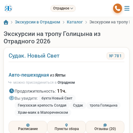
Отрадное
Экскурсии в Отрадном
Каталог
Экскурсии на тропу Г
Экскурсии на тропу Голицына из
Отрадного 2026
Судак. Новый Свет
№ 781
Авто-пешеходная
из
Ялты
можно присоединиться в
Отрадном
11ч.
Продолжительность:
Вы увидите:
бухта Новый Свет
Генуэзская крепость Солдая
Судак
тропа Голицына
Храм-маяк в Малореченском
Расписание
Пункты сбора
Отзывы
(20)