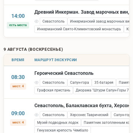
Древний Инкерман. Завод марочных вин, к
14:00
Севастополь
Инкерманский завод марочных вин
есть места
Инкерманский Свято-Климентовский монастырь
Кре
9 АВГУСТА (ВОСКРЕСЕНЬЕ)
ВРЕМЯ
МАРШРУТ ЭКСКУРСИИ
Героический Севастополь
08:30
Севастополь
Сапун-гора
35 батарея
Памятни
мест: 4
Графская пристань
Диорама "Штурм Сапун-Горы 7 ма
Севастополь, Балаклавская бухта, Херсоне
09:00
Севастополь
Херсонес Таврический
Сапун-гора
мест: 4
Музей подводных лодок
Памятник затопленным кор
Генуэзская крепость Чембало