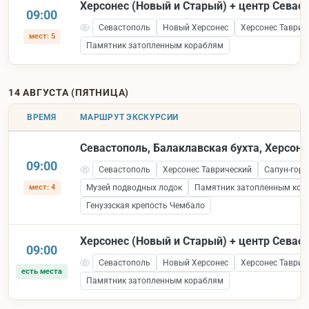
Херсонес (Новый и Старый) + центр Севас
09:00
Севастополь
Новый Херсонес
Херсонес Таврич
мест: 5
Памятник затопленным кораблям
14 АВГУСТА (ПЯТНИЦА)
ВРЕМЯ
МАРШРУТ ЭКСКУРСИИ
Севастополь, Балаклавская бухта, Херсоне
09:00
Севастополь
Херсонес Таврический
Сапун-гора
мест: 4
Музей подводных лодок
Памятник затопленным кор
Генуэзская крепость Чембало
Херсонес (Новый и Старый) + центр Севас
09:00
Севастополь
Новый Херсонес
Херсонес Таврич
есть места
Памятник затопленным кораблям