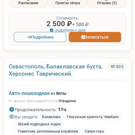
Расписание
Пункты сбора
Отзывы
(5)
Стоимость:
2 500 ₽
+ 500 ₽
подробнее о цене
Подробнее
Записаться
Севастополь, Балаклавская бухта,
№ 805
Херсонес Таврический.
Авто-пешеходная
из
Ялты
можно присоединиться в
Отрадном
11ч.
Продолжительность:
Вы увидите:
Балаклава
Генуэзская крепость Чембало
Музей подводных лодок
Памятник затопленным кораблям
Сапун-гора