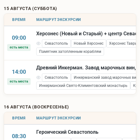
15 АВГУСТА (СУББОТА)
ВРЕМЯ
МАРШРУТ ЭКСКУРСИИ
Херсонес (Новый и Старый) + центр Севас
09:00
Севастополь
Новый Херсонес
Херсонес Таврич
есть места
Памятник затопленным кораблям
Древний Инкерман. Завод марочных вин, к
14:00
Севастополь
Инкерманский завод марочных вин
есть места
Инкерманский Свято-Климентовский монастырь
Кре
16 АВГУСТА (ВОСКРЕСЕНЬЕ)
ВРЕМЯ
МАРШРУТ ЭКСКУРСИИ
Героический Севастополь
08:30