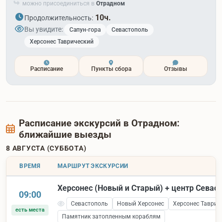
можно присоединиться в
Отрадном
10ч.
Продолжительность:
Вы увидите:
Сапун-гора
Севастополь
Херсонес Таврический
Расписание
Пункты сбора
Отзывы
Расписание экскурсий в Отрадном:
ближайшие выезды
8 АВГУСТА (СУББОТА)
ВРЕМЯ
МАРШРУТ ЭКСКУРСИИ
Херсонес (Новый и Старый) + центр Севас
09:00
Севастополь
Новый Херсонес
Херсонес Таврич
есть места
Памятник затопленным кораблям