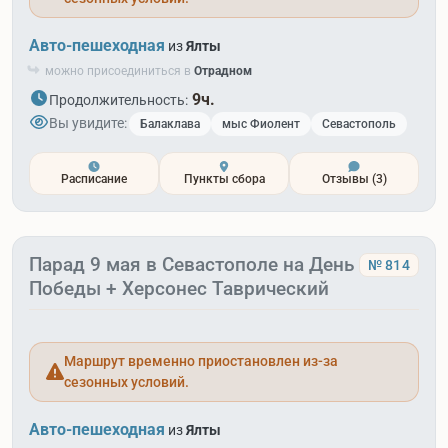
Авто-пешеходная
из
Ялты
можно присоединиться в
Отрадном
9ч.
Продолжительность:
Вы увидите:
Балаклава
мыс Фиолент
Севастополь
Расписание
Пункты сбора
Отзывы
(3)
Парад 9 мая в Севастополе на День
№ 814
Победы + Херсонес Таврический
Маршрут временно приостановлен из-за
сезонных условий.
Авто-пешеходная
из
Ялты