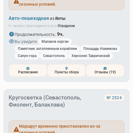
сезонных условий.
Авто-пешеходная
из
Ялты
можно присоединиться в
Отрадном
9ч.
Продолжительность:
Вы увидите:
Малахов курган
Памятник затопленным кораблям
Площадь Нахимова
Сапун-гора
Севастополь
Херсонес Таврический
Расписание
Пункты сбора
Отзывы
(19)
Кругосветка (Севастополь,
№ 2524
Фиолент, Балаклава)
Маршрут временно приостановлен из-за
сезонных условий.