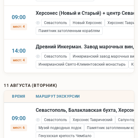
Херсонес (Новый и Старый) + центр Севас
09:00
Севастополь
Новый Херсонес
Херсонес Таврич
мест: 4
Памятник затопленным кораблям
Древний Инкерман. Завод марочных вин, к
14:00
Севастополь
Инкерманский завод марочных вин
мест: 4
Инкерманский Свято-Климентовский монастырь
Кре
11 АВГУСТА (ВТОРНИК)
ВРЕМЯ
МАРШРУТ ЭКСКУРСИИ
Севастополь, Балаклавская бухта, Херсоне
09:00
Севастополь
Херсонес Таврический
Сапун-гора
мест: 6
Музей подводных лодок
Памятник затопленным кор
Генуэзская крепость Чембало