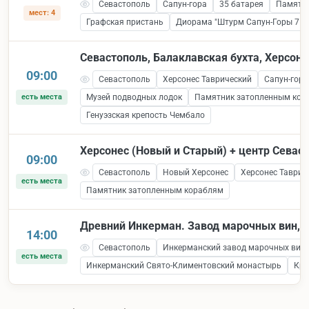
Севастополь
Сапун-гора
35 батарея
Памятни
мест: 4
Графская пристань
Диорама "Штурм Сапун-Горы 7 ма
Севастополь, Балаклавская бухта, Херсоне
09:00
Севастополь
Херсонес Таврический
Сапун-гора
есть места
Музей подводных лодок
Памятник затопленным кор
Генуэзская крепость Чембало
Херсонес (Новый и Старый) + центр Севас
09:00
Севастополь
Новый Херсонес
Херсонес Таврич
есть места
Памятник затопленным кораблям
Древний Инкерман. Завод марочных вин, к
14:00
Севастополь
Инкерманский завод марочных вин
есть места
Инкерманский Свято-Климентовский монастырь
Кре