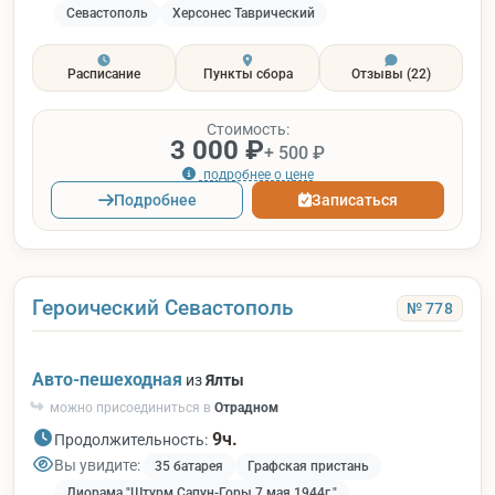
Севастополь
Херсонес Таврический
Расписание
Пункты сбора
Отзывы
(22)
Стоимость:
3 000 ₽
+ 500 ₽
подробнее о цене
Подробнее
Записаться
Героический Севастополь
№ 778
Авто-пешеходная
из
Ялты
можно присоединиться в
Отрадном
9ч.
Продолжительность:
Вы увидите:
35 батарея
Графская пристань
Диорама "Штурм Сапун-Горы 7 мая 1944г."