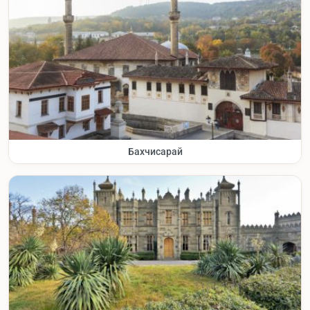
Бахчисарай