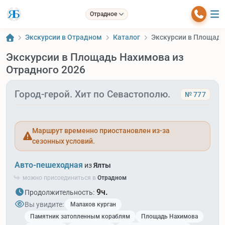
Отрадное
Экскурсии в Отрадном
Каталог
Экскурсии в Площадь
Экскурсии в Площадь Нахимова из
Отрадного 2026
Город-герой. Хит по Севастополю.
№ 777
Маршрут временно приостановлен из-за
сезонных условий.
Авто-пешеходная
из
Ялты
можно присоединиться в
Отрадном
9ч.
Продолжительность:
Вы увидите:
Малахов курган
Памятник затопленным кораблям
Площадь Нахимова