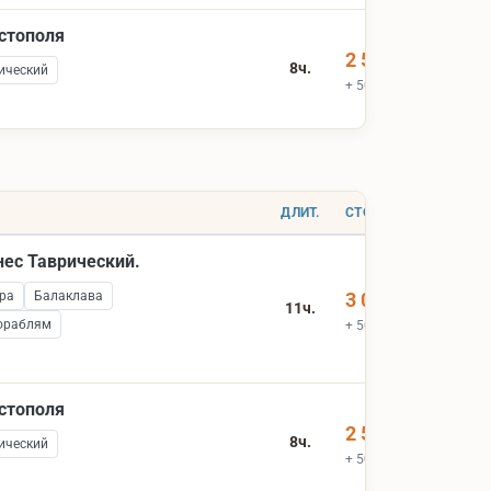
астополя
2 500 ₽
8ч.
ический
+ 500 ₽ вх.билеты
ДЛИТ.
СТОИМОСТЬ
нес Таврический.
ра
Балаклава
3 000 ₽
11ч.
ораблям
+ 500 ₽ вх.билеты
астополя
2 500 ₽
8ч.
ический
+ 500 ₽ вх.билеты