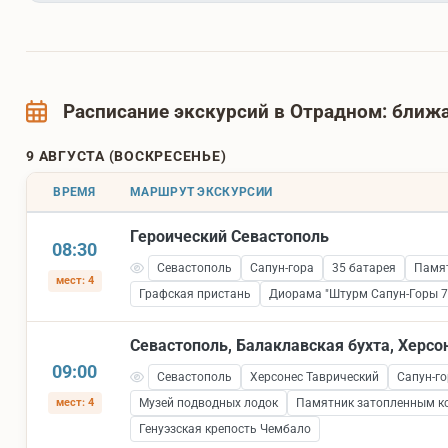
Расписание экскурсий в Отрадном: бли
9 АВГУСТА (ВОСКРЕСЕНЬЕ)
ВРЕМЯ
МАРШРУТ ЭКСКУРСИИ
Героический Севастополь
08:30
Севастополь
Сапун-гора
35 батарея
Памят
мест: 4
Графская пристань
Диорама "Штурм Сапун-Горы 7 
Севастополь, Балаклавская бухта, Херсо
09:00
Севастополь
Херсонес Таврический
Сапун-го
мест: 4
Музей подводных лодок
Памятник затопленным к
Генуэзская крепость Чембало