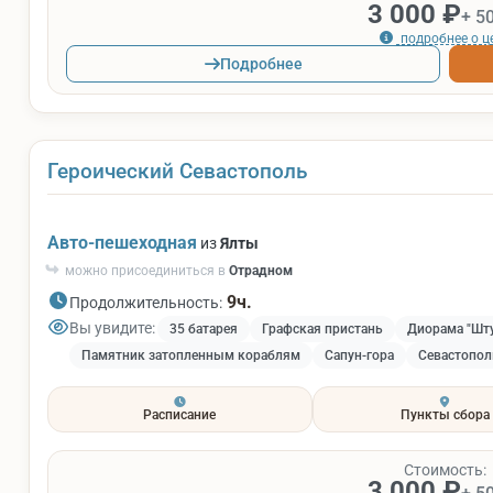
3 000 ₽
+ 5
подробнее о ц
Подробнее
Героический Севастополь
Авто-пешеходная
из
Ялты
можно присоединиться в
Отрадном
9ч.
Продолжительность:
Вы увидите:
35 батарея
Графская пристань
Диорама "Шту
Памятник затопленным кораблям
Сапун-гора
Севастопол
Расписание
Пункты сбора
Стоимость:
3 000 ₽