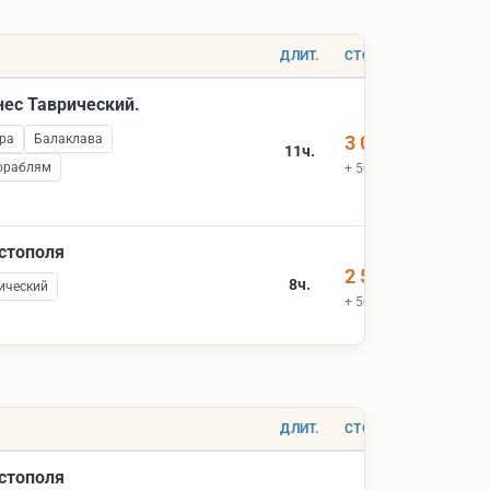
ДЛИТ.
СТОИМОСТЬ
нес Таврический.
ра
Балаклава
3 000 ₽
11ч.
ораблям
+ 500 ₽ вх.билеты
астополя
2 500 ₽
8ч.
ический
+ 500 ₽ вх.билеты
ДЛИТ.
СТОИМОСТЬ
астополя