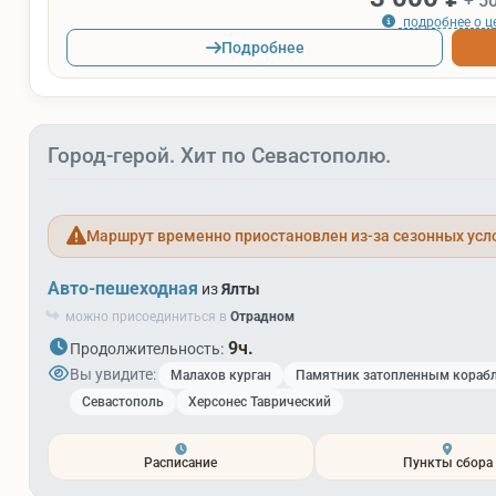
+ 5
подробнее о ц
Подробнее
Город-герой. Хит по Севастополю.
Маршрут временно приостановлен из-за сезонных усл
Авто-пешеходная
из
Ялты
можно присоединиться в
Отрадном
9ч.
Продолжительность:
Вы увидите:
Малахов курган
Памятник затопленным кораб
Севастополь
Херсонес Таврический
Расписание
Пункты сбора