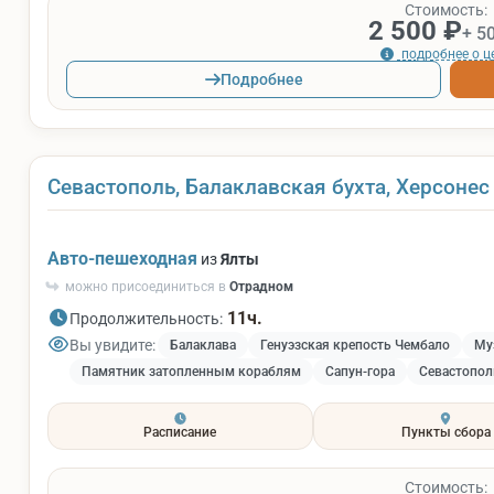
Стоимость:
2 500 ₽
+ 5
подробнее о ц
Подробнее
Севастополь, Балаклавская бухта, Херсонес
Авто-пешеходная
из
Ялты
можно присоединиться в
Отрадном
11ч.
Продолжительность:
Вы увидите:
Балаклава
Генуэзская крепость Чембало
Му
Памятник затопленным кораблям
Сапун-гора
Севастопол
Расписание
Пункты сбора
Стоимость: