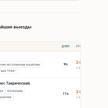
жайшие выезды
ДЛИТ.
СТОИМОСТЬ
3 000 ₽
9ч.
ник затопленным кораблям
+ 500 ₽ вх.билеты
мая 1944г."
нес Таврический.
ра
Балаклава
3 000 ₽
11ч.
ораблям
+ 500 ₽ вх.билеты