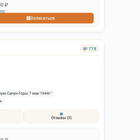
00 ₽
ене
Записаться
№ 778
рм Сапун-Горы 7 мая 1944г."
ь
Отзывы
(3)