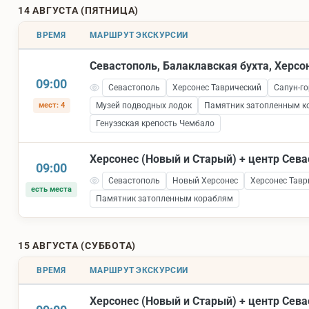
14 АВГУСТА (ПЯТНИЦА)
ВРЕМЯ
МАРШРУТ ЭКСКУРСИИ
Севастополь, Балаклавская бухта, Херсо
09:00
Севастополь
Херсонес Таврический
Сапун-го
мест: 4
Музей подводных лодок
Памятник затопленным к
Генуэзская крепость Чембало
Херсонес (Новый и Старый) + центр Сев
09:00
Севастополь
Новый Херсонес
Херсонес Тавр
есть места
Памятник затопленным кораблям
15 АВГУСТА (СУББОТА)
ВРЕМЯ
МАРШРУТ ЭКСКУРСИИ
Херсонес (Новый и Старый) + центр Сев