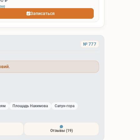
00 ₽
ене
Записаться
№ 777
овий.
лям
Площадь Нахимова
Сапун-гора
Отзывы
(19)