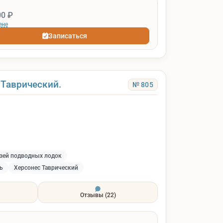
00 ₽
ене
Записаться
 Таврический.
№ 805
зей подводных лодок
ь
Херсонес Таврический
Отзывы
(22)