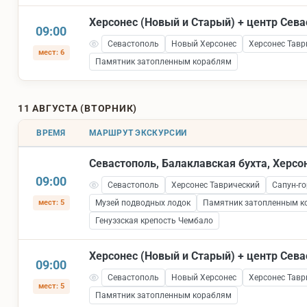
Херсонес (Новый и Старый) + центр Сев
09:00
Севастополь
Новый Херсонес
Херсонес Тавр
мест: 6
Памятник затопленным кораблям
11 АВГУСТА (ВТОРНИК)
ВРЕМЯ
МАРШРУТ ЭКСКУРСИИ
Севастополь, Балаклавская бухта, Херсо
09:00
Севастополь
Херсонес Таврический
Сапун-го
мест: 5
Музей подводных лодок
Памятник затопленным к
Генуэзская крепость Чембало
Херсонес (Новый и Старый) + центр Сев
09:00
Севастополь
Новый Херсонес
Херсонес Тавр
мест: 5
Памятник затопленным кораблям