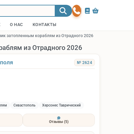
Ж
О НАС
КОНТАКТЫ
ник затопленным кораблям из Отрадного 2026
раблям из Отрадного 2026
ополя
№ 2624
блям
Севастополь
Херсонес Таврический
Отзывы
(5)