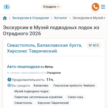
Отрадное
Экскурсии в Отрадном
Каталог
Экскурсии в Музей п
Экскурсии в Музей подводных лодок из
Отрадного 2026
Севастополь, Балаклавская бухта,
№ 805
Херсонес Таврический.
Авто-пешеходная
из
Ялты
можно присоединиться в
Отрадном
11ч.
Продолжительность:
Вы увидите:
Балаклава
Генуэзская крепость Чембало
Музей подводных лодок
Памятник затопленным кораблям
Сапун-гора
Севастополь
Херсонес Таврический