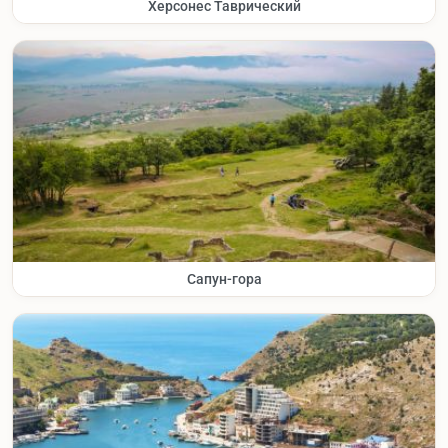
Херсонес Таврический
Сапун-гора