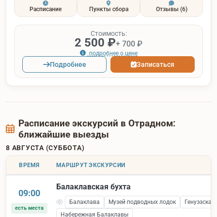
Расписание
Пункты сбора
Отзывы
(6)
Стоимость:
2 500 ₽
+ 700 ₽
подробнее о цене
Подробнее
Записаться
Расписание экскурсий в Отрадном:
ближайшие выезды
8 АВГУСТА (СУББОТА)
ВРЕМЯ
МАРШРУТ ЭКСКУРСИИ
Балаклавская бухта
09:00
Балаклава
Музей подводных лодок
Генуэзская
есть места
Набережная Балаклавы