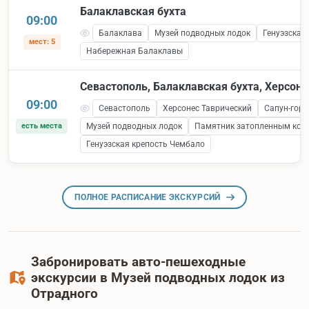
Балаклавская бухта
09:00
Балаклава
Музей подводных лодок
Генуэзская
мест: 5
Набережная Балаклавы
Севастополь, Балаклавская бухта, Херсоне
09:00
Севастополь
Херсонес Таврический
Сапун-гора
есть места
Музей подводных лодок
Памятник затопленным кор
Генуэзская крепость Чембало
ПОЛНОЕ РАСПИСАНИЕ ЭКСКУРСИЙ
Забронировать авто-пешеходные
экскурсии в Музей подводных лодок из
Отрадного