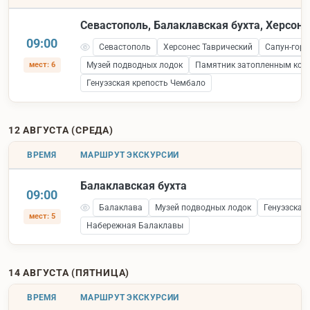
Севастополь, Балаклавская бухта, Херсоне
09:00
Севастополь
Херсонес Таврический
Сапун-гора
мест: 6
Музей подводных лодок
Памятник затопленным кор
Генуэзская крепость Чембало
12 АВГУСТА (СРЕДА)
ВРЕМЯ
МАРШРУТ ЭКСКУРСИИ
Балаклавская бухта
09:00
Балаклава
Музей подводных лодок
Генуэзская
мест: 5
Набережная Балаклавы
14 АВГУСТА (ПЯТНИЦА)
ВРЕМЯ
МАРШРУТ ЭКСКУРСИИ