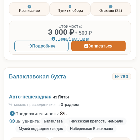
Расписание
Пункты сбора
Отзывы
(22)
Стоимость:
3 000 ₽
+ 500 ₽
подробнее о цене
Подробнее
Записаться
Балаклавская бухта
№ 780
Авто-пешеходная
из
Ялты
можно присоединиться в
Отрадном
8ч.
Продолжительность:
Вы увидите:
Балаклава
Генуэзская крепость Чембало
Музей подводных лодок
Набережная Балаклавы