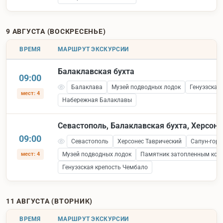
9 АВГУСТА (ВОСКРЕСЕНЬЕ)
ВРЕМЯ
МАРШРУТ ЭКСКУРСИИ
Балаклавская бухта
09:00
Балаклава
Музей подводных лодок
Генуэзская
мест: 4
Набережная Балаклавы
Севастополь, Балаклавская бухта, Херсоне
09:00
Севастополь
Херсонес Таврический
Сапун-гора
мест: 4
Музей подводных лодок
Памятник затопленным кор
Генуэзская крепость Чембало
11 АВГУСТА (ВТОРНИК)
ВРЕМЯ
МАРШРУТ ЭКСКУРСИИ