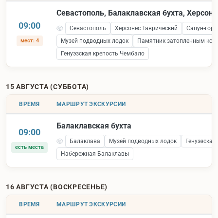
Севастополь, Балаклавская бухта, Херсоне
09:00
Севастополь
Херсонес Таврический
Сапун-гора
мест: 4
Музей подводных лодок
Памятник затопленным кор
Генуэзская крепость Чембало
15 АВГУСТА (СУББОТА)
ВРЕМЯ
МАРШРУТ ЭКСКУРСИИ
Балаклавская бухта
09:00
Балаклава
Музей подводных лодок
Генуэзская
есть места
Набережная Балаклавы
16 АВГУСТА (ВОСКРЕСЕНЬЕ)
ВРЕМЯ
МАРШРУТ ЭКСКУРСИИ