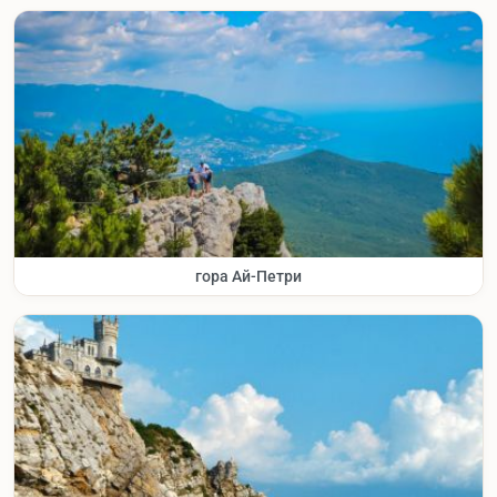
гора Ай-Петри