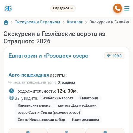
Отрадное
Экскурсии в Отрадном
Каталог
Экскурсии в Гезлёвск
Экскурсии в Гезлёвские ворота из
Отрадного 2026
Евпатория и «Розовое» озеро
№ 1098
Авто-пешеходная
из
Ялты
можно присоединиться в
Отрадном
12ч. 30м.
Продолжительность:
Вы увидите:
Гезлёвские ворота
Евпатория
Караимские кенасы
мечеть Джума-Джами
озеро Сасык-Сиваш (розовое озеро)
Свято-Николаевский собор
Текие дервишей