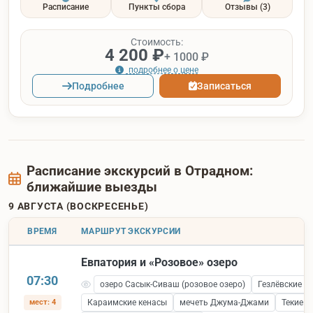
Расписание
Пункты сбора
Отзывы
(3)
Стоимость:
4 200 ₽
+ 1000 ₽
подробнее о цене
Подробнее
Записаться
Расписание экскурсий в Отрадном:
ближайшие выезды
9 АВГУСТА (ВОСКРЕСЕНЬЕ)
ВРЕМЯ
МАРШРУТ ЭКСКУРСИИ
Евпатория и «Розовое» озеро
07:30
озеро Сасык-Сиваш (розовое озеро)
Гезлёвские в
мест: 4
Караимские кенасы
мечеть Джума-Джами
Текие 