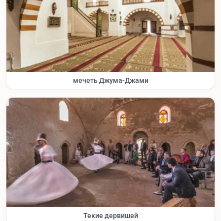
мечеть Джума-Джами
Текие дервишей