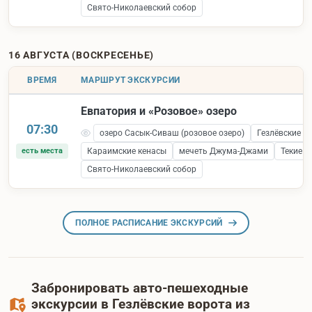
Свято-Николаевский собор
16 АВГУСТА (ВОСКРЕСЕНЬЕ)
ВРЕМЯ
МАРШРУТ ЭКСКУРСИИ
Евпатория и «Розовое» озеро
07:30
озеро Сасык-Сиваш (розовое озеро)
Гезлёвские в
есть места
Караимские кенасы
мечеть Джума-Джами
Текие 
Свято-Николаевский собор
ПОЛНОЕ РАСПИСАНИЕ ЭКСКУРСИЙ
Забронировать авто-пешеходные
экскурсии в Гезлёвские ворота из