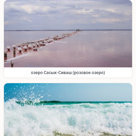
озеро Сасык-Сиваш (розовое озеро)