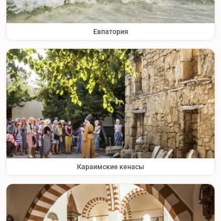
Евпатория
Караимские кенасы