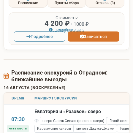
Расписание
Пункты сбора
Отзывы
(3)
Стоимость:
4 200 ₽
+ 1000 ₽
подробнее о цене
Подробнее
Записаться
Расписание экскурсий в Отрадном:
ближайшие выезды
16 АВГУСТА (ВОСКРЕСЕНЬЕ)
ВРЕМЯ
МАРШРУТ ЭКСКУРСИИ
Евпатория и «Розовое» озеро
07:30
озеро Сасык-Сиваш (розовое озеро)
Гезлёвские в
есть места
Караимские кенасы
мечеть Джума-Джами
Текие 