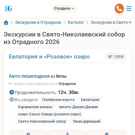
Отрадное
Экскурсии в Отрадном
Каталог
Экскурсии в Свято-Ни
Экскурсии в Свято-Николаевский собор
из Отрадного 2026
Евпатория и «Розовое» озеро
№ 1098
Авто-пешеходная
из
Ялты
можно присоединиться в
Отрадном
12ч. 30м.
Продолжительность:
Вы увидите:
Гезлёвские ворота
Евпатория
Караимские кенасы
мечеть Джума-Джами
озеро Сасык-Сиваш (розовое озеро)
Свято-Николаевский собор
Текие дервишей