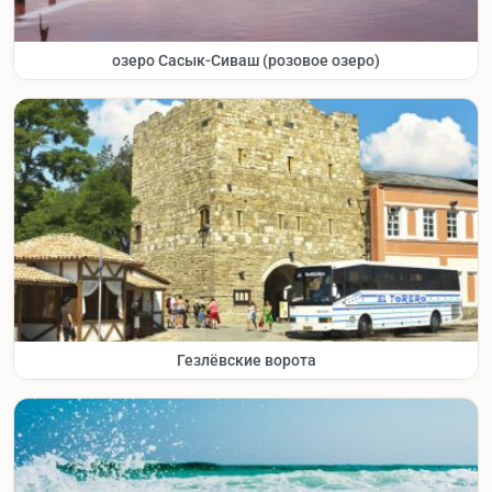
озеро Сасык-Сиваш (розовое озеро)
Гезлёвские ворота