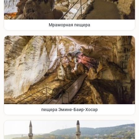
Мраморная пещера
пещера Эмине-Баир-Хосар