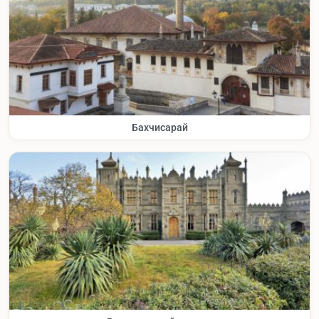
Бахчисарай