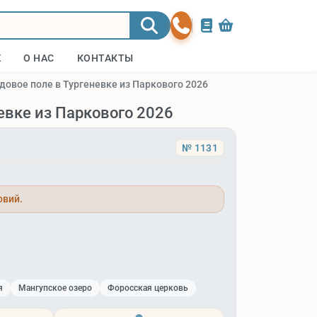
Ж
О НАС
КОНТАКТЫ
довое поле в Тургеневке из Паркового 2026
евке из Паркового 2026
№ 1131
овий.
я
Мангупское озеро
Форосская церковь