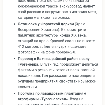
весь день. Пока мы едем по извилистой
южнобережной трассе, экскурсовод начнет
свой рассказ и погрузит вас в историю мест,
которые мелькают за окном.
Остановка у Форосской церкви
(Храм
Воскресения Христова). Вы осмотрите
памятник архитектуры конца XIX века,
стоящий на краю Красной скалы на высоте
412 метров, зайдете внутрь и сделаете
фотографии на фоне побережья.
Переезд в Бахчисарайский район к селу
Тургеневка.
В пути гид продолжает делиться
фактами о регионе и готовит вас к главной
локации дня. Гид расскажет о настоящем и
будущем предприятия, свойствах крымской
косметики.
Прогулка по лавандовым плантациям
агрофирмы «Тургеневская».
Вход на
территорию агрофирмы без экскурсовода.