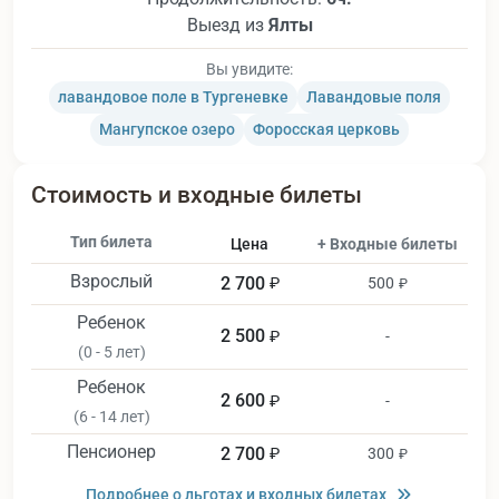
Выезд из
Ялты
Вы увидите:
лавандовое поле в Тургеневке
Лавандовые поля
Мангупское озеро
Форосская церковь
Стоимость и входные билеты
Тип билета
Цена
+ Входные билеты
Взрослый
2 700
₽
500
₽
Ребенок
2 500
₽
-
(0 - 5 лет)
Ребенок
2 600
₽
-
(6 - 14 лет)
Пенсионер
2 700
₽
300
₽
Подробнее о льготах и входных билетах