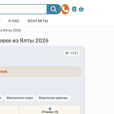
Ж
О НАС
КОНТАКТЫ
из Ялты 2026
евке из Ялты 2026
№ 1131
овий.
я
Мангупское озеро
Форосская церковь
Отзывы
(5)