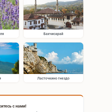
оля
Бахчисарай
и
Ласточкино гнездо
итесь с нами!