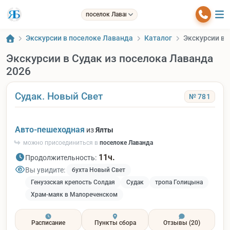
поселок Лаванда
Экскурсии в поселоке Лаванда
Каталог
Экскурсии в 
Экскурсии в Судак из поселока Лаванда
2026
Судак. Новый Свет
№ 781
Авто-пешеходная
из
Ялты
можно присоединиться в
поселоке Лаванда
11ч.
Продолжительность:
Вы увидите:
бухта Новый Свет
Генуэзская крепость Солдая
Судак
тропа Голицына
Храм-маяк в Малореченском
Расписание
Пункты сбора
Отзывы
(20)