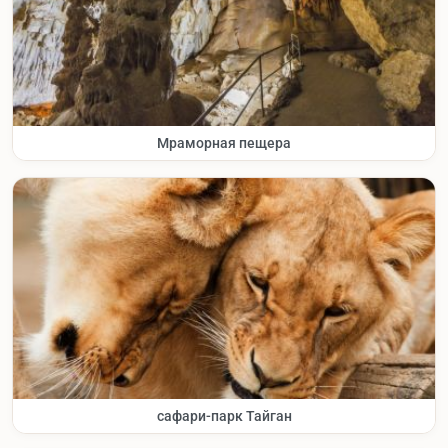
Мраморная пещера
сафари-парк Тайган