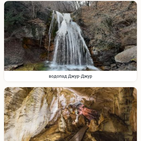
водопад Джур-Джур