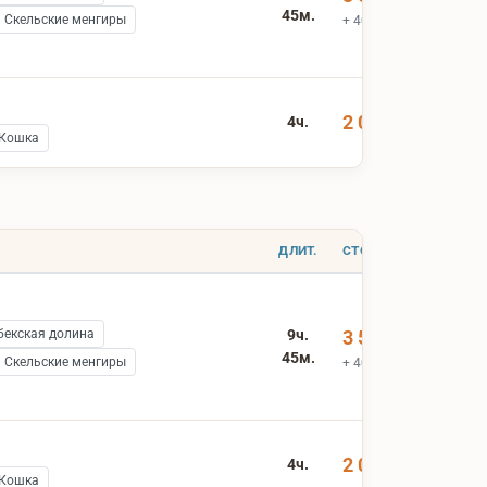
45м.
Скельские менгиры
+ 400 ₽ вх.билеты
2 000 ₽
4ч.
 Кошка
ДЛИТ.
СТОИМОСТЬ
бекская долина
9ч.
3 500 ₽
45м.
Скельские менгиры
+ 400 ₽ вх.билеты
2 000 ₽
4ч.
 Кошка