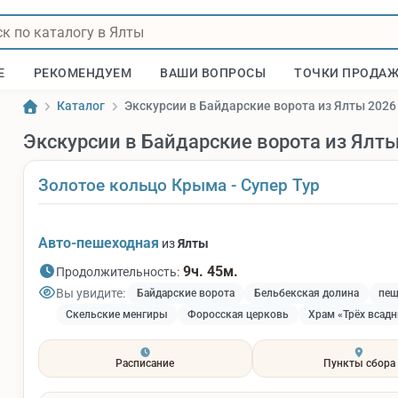
Е
РЕКОМЕНДУЕМ
ВАШИ ВОПРОСЫ
ТОЧКИ ПРОДА
Каталог
Экскурсии в Байдарские ворота из Ялты 2026
Экскурсии в Байдарские ворота из Ялт
Золотое кольцо Крыма - Супер Тур
Авто-пешеходная
из
Ялты
9ч. 45м.
Продолжительность:
Вы увидите:
Байдарские ворота
Бельбекская долина
пещ
Скельские менгиры
Форосская церковь
Храм «Трёх всад
Расписание
Пункты сбора