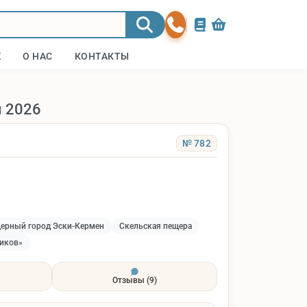
Ж
О НАС
КОНТАКТЫ
ы 2026
№ 782
ерный город Эски-Кермен
Скельская пещера
ников»
Отзывы
(9)