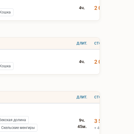
2 000 ₽
4ч.
 Кошка
ДЛИТ.
СТОИМОСТЬ
2 000 ₽
4ч.
 Кошка
ДЛИТ.
СТОИМОСТЬ
бекская долина
9ч.
3 500 ₽
45м.
Скельские менгиры
+ 400 ₽ вх.билеты