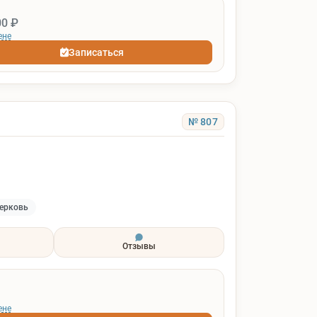
00 ₽
ене
Записаться
№ 807
ерковь
Отзывы
ене