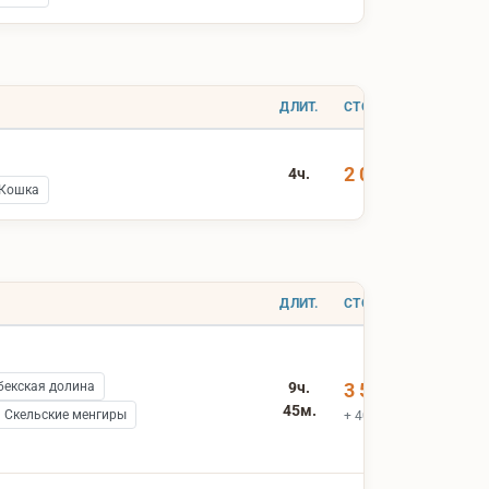
ДЛИТ.
СТОИМОСТЬ
2 000 ₽
4ч.
 Кошка
ДЛИТ.
СТОИМОСТЬ
бекская долина
9ч.
3 500 ₽
45м.
Скельские менгиры
+ 400 ₽ вх.билеты