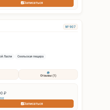
Записаться
№ 907
ой Ласпи
Скельская пещера
Отзывы
(1)
00 ₽
ене
Записаться