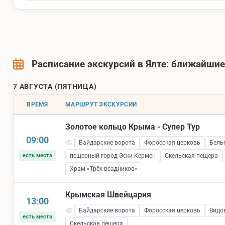
Расписание экскурсий в Ялте: ближайши
7 АВГУСТА (ПЯТНИЦА)
ВРЕМЯ
МАРШРУТ ЭКСКУРСИИ
Золотое кольцо Крыма - Супер Тур
09:00
Байдарские ворота
Форосская церковь
Бель
есть места
пещерный город Эски-Кермен
Скельская пещера
Храм «Трёх всадников»
Крымская Швейцария
13:00
Байдарские ворота
Форосская церковь
Видо
есть места
Скельская пещера