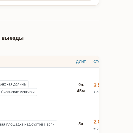
е выезды
ДЛИТ.
СТОИМОСТЬ
бекская долина
9ч.
3 500 ₽
45м.
Скельские менгиры
+ 400 ₽ вх.билеты
2 500 ₽
5ч.
вая площадка над бухтой Ласпи
+ 500 ₽ вх.билеты