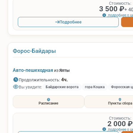
Стоимость:
3 500 ₽
+ 4
подробнее о ц
Подробнее
Форос-Байдары
Авто-пешеходная
из
Ялты
4ч.
Продолжительность:
Вы увидите:
Байдарские ворота
гора Кошка
Форосская ц
Расписание
Пункты сбора
Стоимость:
2 000 ₽
подробнее о ц