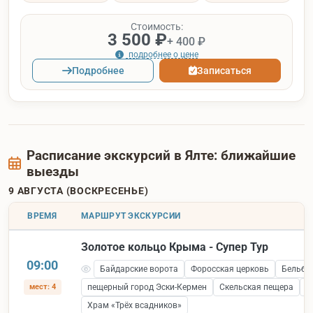
Стоимость:
3 500 ₽
+ 400 ₽
подробнее о цене
Подробнее
Записаться
Расписание экскурсий в Ялте: ближайшие
выезды
9 АВГУСТА (ВОСКРЕСЕНЬЕ)
ВРЕМЯ
МАРШРУТ ЭКСКУРСИИ
Золотое кольцо Крыма - Супер Тур
09:00
Байдарские ворота
Форосская церковь
Бельбе
мест: 4
пещерный город Эски-Кермен
Скельская пещера
С
Храм «Трёх всадников»