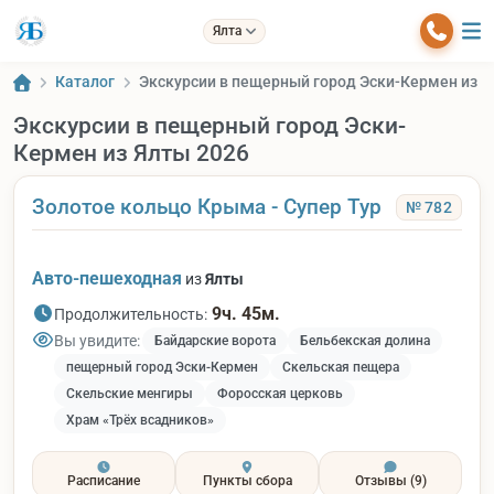
Ялта
Каталог
Экскурсии в пещерный город Эски-Кермен из Я
Экскурсии в пещерный город Эски-
Кермен из Ялты 2026
Золотое кольцо Крыма - Супер Тур
№ 782
Авто-пешеходная
из
Ялты
9ч. 45м.
Продолжительность:
Вы увидите:
Байдарские ворота
Бельбекская долина
пещерный город Эски-Кермен
Скельская пещера
Скельские менгиры
Форосская церковь
Храм «Трёх всадников»
Расписание
Пункты сбора
Отзывы
(9)