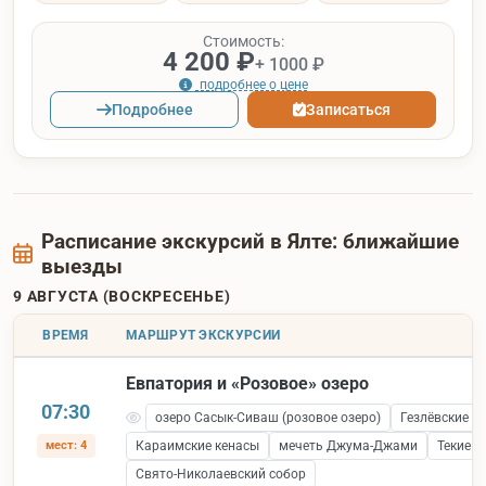
Стоимость:
4 200 ₽
+ 1000 ₽
подробнее о цене
Подробнее
Записаться
Расписание экскурсий в Ялте: ближайшие
выезды
9 АВГУСТА (ВОСКРЕСЕНЬЕ)
ВРЕМЯ
МАРШРУТ ЭКСКУРСИИ
Евпатория и «Розовое» озеро
07:30
озеро Сасык-Сиваш (розовое озеро)
Гезлёвские в
мест: 4
Караимские кенасы
мечеть Джума-Джами
Текие 
Свято-Николаевский собор