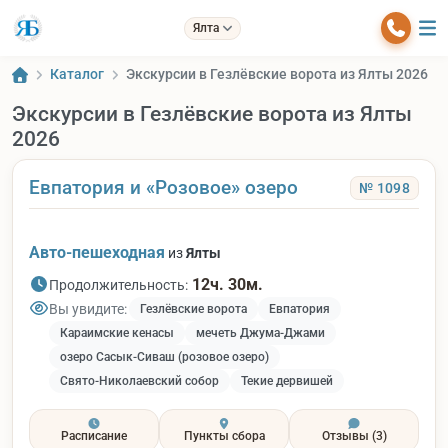
Ялта
Каталог
Экскурсии в Гезлёвские ворота из Ялты 2026
Экскурсии в Гезлёвские ворота из Ялты
2026
Евпатория и «Розовое» озеро
№ 1098
Авто-пешеходная
из
Ялты
12ч. 30м.
Продолжительность:
Вы увидите:
Гезлёвские ворота
Евпатория
Караимские кенасы
мечеть Джума-Джами
озеро Сасык-Сиваш (розовое озеро)
Свято-Николаевский собор
Текие дервишей
Расписание
Пункты сбора
Отзывы
(3)