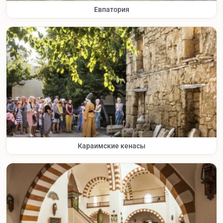
Евпатория
Караимские кенасы