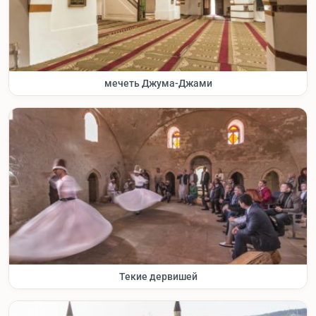
мечеть Джума-Джами
Текие дервишей