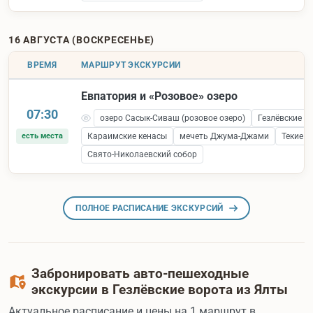
16 АВГУСТА (ВОСКРЕСЕНЬЕ)
ВРЕМЯ
МАРШРУТ ЭКСКУРСИИ
Евпатория и «Розовое» озеро
07:30
озеро Сасык-Сиваш (розовое озеро)
Гезлёвские в
есть места
Караимские кенасы
мечеть Джума-Джами
Текие 
Свято-Николаевский собор
ПОЛНОЕ РАСПИСАНИЕ ЭКСКУРСИЙ
Забронировать авто-пешеходные
экскурсии в Гезлёвские ворота из Ялты
Актуальное расписание и цены на 1 маршрут в