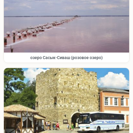
озеро Сасык-Сиваш (розовое озеро)