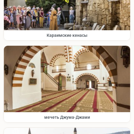
Караимские кенасы
мечеть Джума-Джами