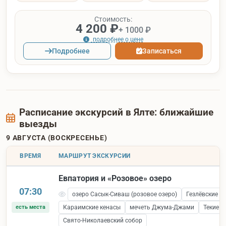
Стоимость:
4 200 ₽
+ 1000 ₽
подробнее о цене
Подробнее
Записаться
Расписание экскурсий в Ялте: ближайшие
выезды
9 АВГУСТА (ВОСКРЕСЕНЬЕ)
ВРЕМЯ
МАРШРУТ ЭКСКУРСИИ
Евпатория и «Розовое» озеро
07:30
озеро Сасык-Сиваш (розовое озеро)
Гезлёвские в
есть места
Караимские кенасы
мечеть Джума-Джами
Текие 
Свято-Николаевский собор