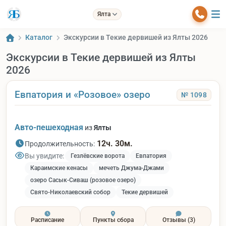
Ялта
Каталог
Экскурсии в Текие дервишей из Ялты 2026
Экскурсии в Текие дервишей из Ялты
2026
Евпатория и «Розовое» озеро
№ 1098
Авто-пешеходная
из
Ялты
12ч. 30м.
Продолжительность:
Вы увидите:
Гезлёвские ворота
Евпатория
Караимские кенасы
мечеть Джума-Джами
озеро Сасык-Сиваш (розовое озеро)
Свято-Николаевский собор
Текие дервишей
Расписание
Пункты сбора
Отзывы
(3)