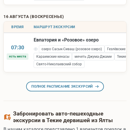
16 АВГУСТА (ВОСКРЕСЕНЬЕ)
ВРЕМЯ
МАРШРУТ ЭКСКУРСИИ
Евпатория и «Розовое» озеро
07:30
озеро Сасык-Сиваш (розовое озеро)
Гезлёвские в
есть места
Караимские кенасы
мечеть Джума-Джами
Текие 
Свято-Николаевский собор
ПОЛНОЕ РАСПИСАНИЕ ЭКСКУРСИЙ
Забронировать авто-пешеходные
экскурсии в Текие дервишей из Ялты
В нашем каталоге представлено 1 вариантов поездок в