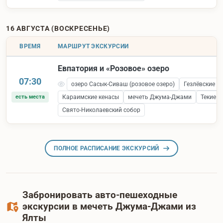
16 АВГУСТА (ВОСКРЕСЕНЬЕ)
ВРЕМЯ
МАРШРУТ ЭКСКУРСИИ
Евпатория и «Розовое» озеро
07:30
озеро Сасык-Сиваш (розовое озеро)
Гезлёвские в
есть места
Караимские кенасы
мечеть Джума-Джами
Текие 
Свято-Николаевский собор
ПОЛНОЕ РАСПИСАНИЕ ЭКСКУРСИЙ
Забронировать авто-пешеходные
экскурсии в мечеть Джума-Джами из
Ялты