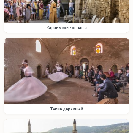
Караимские кенасы
Текие дервишей