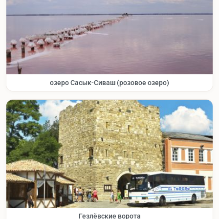
озеро Сасык-Сиваш (розовое озеро)
Гезлёвские ворота