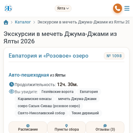
Ялта
Каталог
Экскурсии в мечеть Джума-Джами из Ялты 202
Экскурсии в мечеть Джума-Джами из
Ялты 2026
Евпатория и «Розовое» озеро
№ 1098
Авто-пешеходная
из
Ялты
12ч. 30м.
Продолжительность:
Вы увидите:
Гезлёвские ворота
Евпатория
Караимские кенасы
мечеть Джума-Джами
озеро Сасык-Сиваш (розовое озеро)
Свято-Николаевский собор
Текие дервишей
Расписание
Пункты сбора
Отзывы
(3)