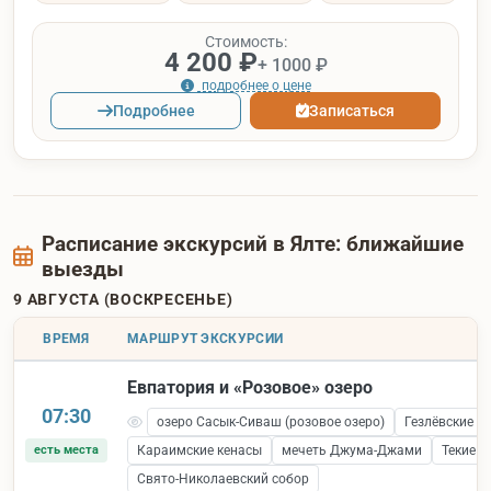
Стоимость:
4 200 ₽
+ 1000 ₽
подробнее о цене
Подробнее
Записаться
Расписание экскурсий в Ялте: ближайшие
выезды
9 АВГУСТА (ВОСКРЕСЕНЬЕ)
ВРЕМЯ
МАРШРУТ ЭКСКУРСИИ
Евпатория и «Розовое» озеро
07:30
озеро Сасык-Сиваш (розовое озеро)
Гезлёвские в
есть места
Караимские кенасы
мечеть Джума-Джами
Текие 
Свято-Николаевский собор