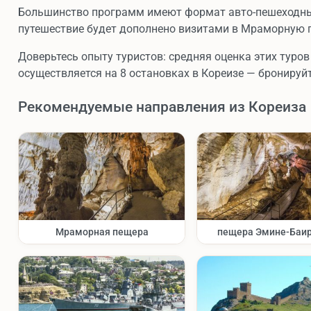
Большинство программ имеют формат авто-пешеходные
путешествие будет дополнено визитами в Мраморную п
Доверьтесь опыту туристов: средняя оценка этих туров 
осуществляется на 8 остановках в Кореизе — бронируйт
Рекомендуемые направления из Кореиза
Мраморная пещера
пещера Эмине-Баир