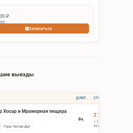
00 ₽
ене
Записаться
йшие выезды
ДЛИТ.
СТОИМОСТЬ
р Хосар и Мраморная пещера
2 700 ₽
8ч.
+ 2 000 ₽
вх.билеты
Гора Чатыр-Даг