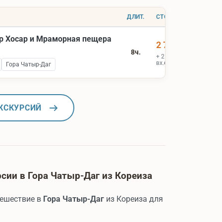
ДЛИТ.
СТОИМОСТЬ
р Хосар и Мраморная пещера
2 700 ₽
8ч.
+ 2 000 ₽
вх.билеты
Гора Чатыр-Даг
КСКУРСИЙ
сии в Гора Чатыр-Даг из Кореиза
тешествие в
Гора Чатыр-Даг
из Кореиза для