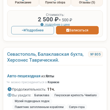
Расписание
Пункты сбора
Отзывы
(5)
Стоимость:
2 500 ₽
+ 500 ₽
подробнее о цене
Подробнее
Записаться
Севастополь, Балаклавская бухта,
№ 805
Херсонес Таврический.
Авто-пешеходная
из
Ялты
можно присоединиться в
Кореизе
11ч.
Продолжительность:
Вы увидите:
Балаклава
Генуэзская крепость Чембало
Музей подводных лодок
Памятник затопленным кораблям
Сапун-гора