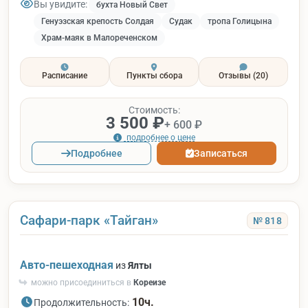
Вы увидите:
бухта Новый Свет
Генуэзская крепость Солдая
Судак
тропа Голицына
Храм-маяк в Малореченском
Расписание
Пункты сбора
Отзывы
(20)
Стоимость:
3 500 ₽
+ 600 ₽
подробнее о цене
Подробнее
Записаться
Сафари-парк «Тайган»
№ 818
Авто-пешеходная
из
Ялты
можно присоединиться в
Кореизе
10ч.
Продолжительность: