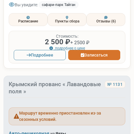
Вы увидите:
сафари-парк Тайган
Расписание
Пункты сбора
Отзывы
(6)
Стоимость:
2 500 ₽
+ 2500 ₽
подробнее о цене
Подробнее
Записаться
Крымский прованс « Лавандовые
№ 1131
поля »
Маршрут временно приостановлен из-за
сезонных условий.
Авто-пешеходная
из
Ялты