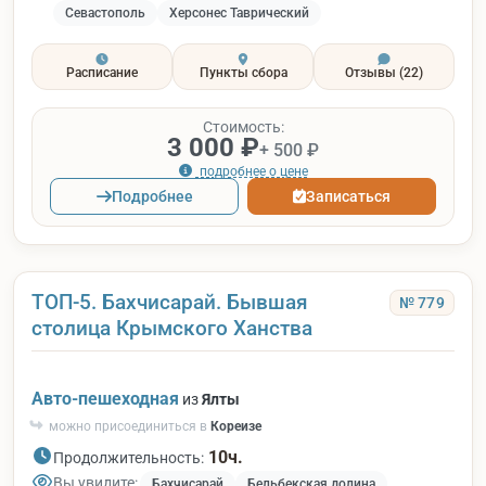
Севастополь
Херсонес Таврический
Расписание
Пункты сбора
Отзывы
(22)
Стоимость:
3 000 ₽
+ 500 ₽
подробнее о цене
Подробнее
Записаться
ТОП-5. Бахчисарай. Бывшая
№ 779
столица Крымского Ханства
Авто-пешеходная
из
Ялты
можно присоединиться в
Кореизе
10ч.
Продолжительность:
Вы увидите:
Бахчисарай
Бельбекская долина