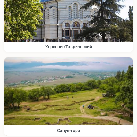
Херсонес Таврический
Сапун-гора