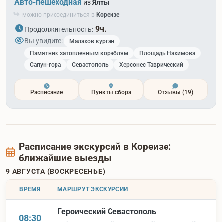
Авто-пешеходная
из
Ялты
можно присоединиться в
Кореизе
9ч.
Продолжительность:
Вы увидите:
Малахов курган
Памятник затопленным кораблям
Площадь Нахимова
Сапун-гора
Севастополь
Херсонес Таврический
Расписание
Пункты сбора
Отзывы
(19)
Расписание экскурсий в Кореизе:
ближайшие выезды
9 АВГУСТА (ВОСКРЕСЕНЬЕ)
ВРЕМЯ
МАРШРУТ ЭКСКУРСИИ
Героический Севастополь
08:30