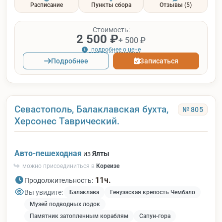
Расписание
Пункты сбора
Отзывы
(5)
Стоимость:
2 500 ₽
+ 500 ₽
подробнее о цене
Подробнее
Записаться
Севастополь, Балаклавская бухта,
№ 805
Херсонес Таврический.
Авто-пешеходная
из
Ялты
можно присоединиться в
Кореизе
11ч.
Продолжительность:
Вы увидите:
Балаклава
Генуэзская крепость Чембало
Музей подводных лодок
Памятник затопленным кораблям
Сапун-гора