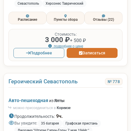
Севастополь
Херсонес Таврический
Расписание
Пункты сбора
Отзывы
(22)
Стоимость:
3 000 ₽
+ 500 ₽
подробнее о цене
Подробнее
Записаться
Героический Севастополь
№ 778
Авто-пешеходная
из
Ялты
можно присоединиться в
Кореизе
9ч.
Продолжительность:
Вы увидите:
35 батарея
Графская пристань
Диорама "Штурм Сапун-Горы 7 мая 1944г."