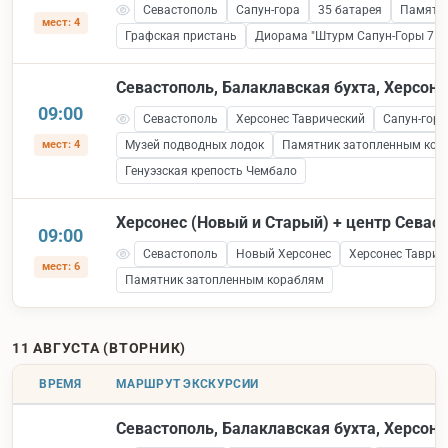
Севастополь
Сапун-гора
35 батарея
Памятни
мест: 4
Графская пристань
Диорама "Штурм Сапун-Горы 7 ма
Севастополь, Балаклавская бухта, Херсоне
09:00
Севастополь
Херсонес Таврический
Сапун-гора
мест: 4
Музей подводных лодок
Памятник затопленным кор
Генуэзская крепость Чембало
Херсонес (Новый и Старый) + центр Севас
09:00
Севастополь
Новый Херсонес
Херсонес Таврич
мест: 6
Памятник затопленным кораблям
11 АВГУСТА (ВТОРНИК)
ВРЕМЯ
МАРШРУТ ЭКСКУРСИИ
Севастополь, Балаклавская бухта, Херсоне