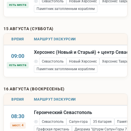
Севастополь
Новый Херсонес
Херсонес Таврич
есть места
Памятник затопленным кораблям
15 АВГУСТА (СУББОТА)
ВРЕМЯ
МАРШРУТ ЭКСКУРСИИ
Херсонес (Новый и Старый) + центр Севас
09:00
Севастополь
Новый Херсонес
Херсонес Таврич
есть места
Памятник затопленным кораблям
16 АВГУСТА (ВОСКРЕСЕНЬЕ)
ВРЕМЯ
МАРШРУТ ЭКСКУРСИИ
Героический Севастополь
08:30
Севастополь
Сапун-гора
35 батарея
Памятни
мест: 4
Графская пристань
Диорама "Штурм Сапун-Горы 7 ма