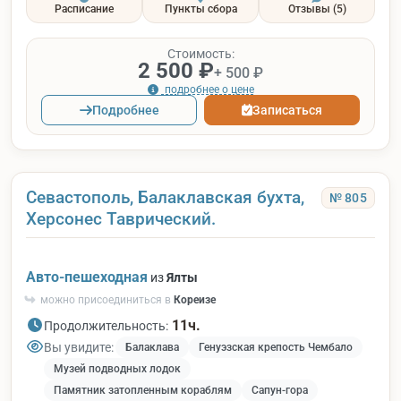
Расписание
Пункты сбора
Отзывы
(5)
Стоимость:
2 500 ₽
+ 500 ₽
подробнее о цене
Подробнее
Записаться
Севастополь, Балаклавская бухта,
№ 805
Херсонес Таврический.
Авто-пешеходная
из
Ялты
можно присоединиться в
Кореизе
11ч.
Продолжительность:
Вы увидите:
Балаклава
Генуэзская крепость Чембало
Музей подводных лодок
Памятник затопленным кораблям
Сапун-гора