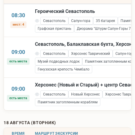
Героический Севастополь
08:30
Севастополь
Сапун-гора
35 батарея
Памятни
мест: 4
Графская пристань
Диорама "Штурм Сапун-Горы 7 ма
Севастополь, Балаклавская бухта, Херсоне
09:00
Севастополь
Херсонес Таврический
Сапун-гора
есть места
Музей подводных лодок
Памятник затопленным кор
Генуэзская крепость Чембало
Херсонес (Новый и Старый) + центр Севас
09:00
Севастополь
Новый Херсонес
Херсонес Таврич
есть места
Памятник затопленным кораблям
18 АВГУСТА (ВТОРНИК)
ВРЕМЯ
МАРШРУТ ЭКСКУРСИИ