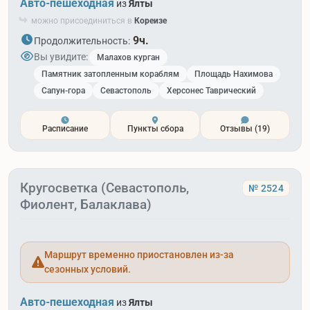
Авто-пешеходная
из
Ялты
можно присоединиться в
Кореизе
9ч.
Продолжительность:
Вы увидите:
Малахов курган
Памятник затопленным кораблям
Площадь Нахимова
Сапун-гора
Севастополь
Херсонес Таврический
Расписание
Пункты сбора
Отзывы
(19)
Кругосветка (Севастополь,
№ 2524
Фиолент, Балаклава)
Маршрут временно приостановлен из-за
сезонных условий.
Авто-пешеходная
из
Ялты