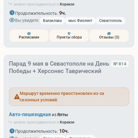
можно присоединиться в
Кореизе
9ч.
Продолжительность:
Вы увидите:
Балаклава
мыс Фиолент
Севастополь
Расписание
Пункты сбора
Отзывы
(3)
Парад 9 мая в Севастополе на День
№ 814
Победы + Херсонес Таврический
Маршрут временно приостановлен из-за
сезонных условий.
Авто-пешеходная
из
Ялты
можно присоединиться в
Кореизе
10ч.
Продолжительность: