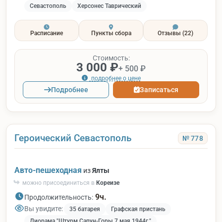
Севастополь
Херсонес Таврический
Расписание
Пункты сбора
Отзывы
(22)
Стоимость:
3 000 ₽
+ 500 ₽
подробнее о цене
Подробнее
Записаться
Героический Севастополь
№ 778
Авто-пешеходная
из
Ялты
можно присоединиться в
Кореизе
9ч.
Продолжительность:
Вы увидите:
35 батарея
Графская пристань
Диорама "Штурм Сапун-Горы 7 мая 1944г."