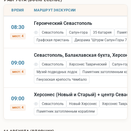
ВРЕМЯ
МАРШРУТ ЭКСКУРСИИ
Героический Севастополь
08:30
Севастополь
Сапун-гора
35 батарея
Памятни
мест: 4
Графская пристань
Диорама "Штурм Сапун-Горы 7 ма
Севастополь, Балаклавская бухта, Херсоне
09:00
Севастополь
Херсонес Таврический
Сапун-гора
мест: 4
Музей подводных лодок
Памятник затопленным кор
Генуэзская крепость Чембало
Херсонес (Новый и Старый) + центр Севас
09:00
Севастополь
Новый Херсонес
Херсонес Таврич
мест: 4
Памятник затопленным кораблям