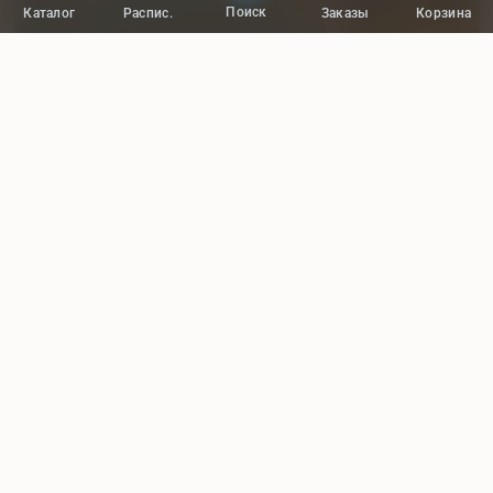
Поиск
Каталог
Распис.
Заказы
Корзина
12ч.
5.67 / 10
АВТО-ПЕШЕХОДНАЯ
Кара-Даг. Коктебель. Восточный Крым.
Взрослый
4 000 ₽
ПОДРОБНЕЕ
+ 1500 ₽ вх. билеты
СМОТРЕТЬ ВЕСЬ ТОП-3 ЭКСКУРСИЙ