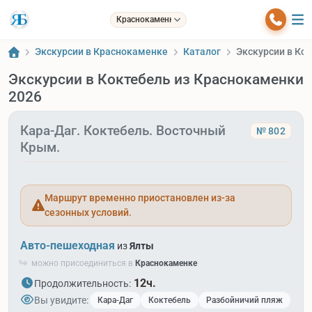
Краснокаменка
Экскурсии в Краснокаменке
Каталог
Экскурсии в Ко
Экскурсии в Коктебель из Краснокаменки
2026
Кара-Даг. Коктебель. Восточный
№ 802
Крым.
Маршрут временно приостановлен из-за
сезонных условий.
Авто-пешеходная
из
Ялты
можно присоединиться в
Краснокаменке
12ч.
Продолжительность:
Вы увидите:
Кара-Даг
Коктебель
Разбойничий пляж