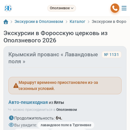
Оползневое
Экскурсии в Оползневом
Каталог
Экскурсии в Форос
Экскурсии в Форосскую церковь из
Оползневого 2026
Крымский прованс « Лавандовые
№ 1131
поля »
Маршрут временно приостановлен из-за
сезонных условий.
Авто-пешеходная
из
Ялты
можно присоединиться в
Оползневом
6ч.
Продолжительность:
Вы увидите:
лавандовое поле в Тургеневке