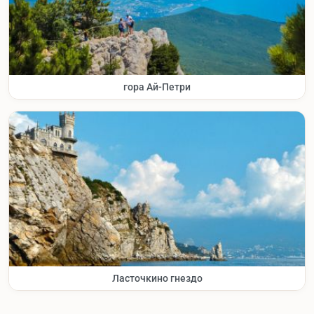
гора Ай-Петри
Ласточкино гнездо