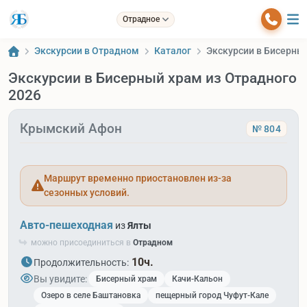
Отрадное
Экскурсии в Отрадном
Каталог
Экскурсии в Бисерный
Экскурсии в Бисерный храм из Отрадного
2026
Крымский Афон
№ 804
Маршрут временно приостановлен из-за
сезонных условий.
Авто-пешеходная
из
Ялты
можно присоединиться в
Отрадном
10ч.
Продолжительность:
Вы увидите:
Бисерный храм
Качи-Кальон
Озеро в селе Баштановка
пещерный город Чуфут-Кале