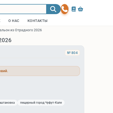
Ж
О НАС
КОНТАКТЫ
альон из Отрадного 2026
 2026
№ 804
овий.
Баштановка
пещерный город Чуфут-Кале