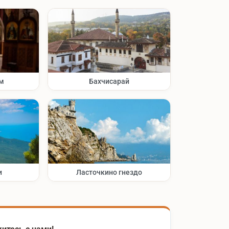
м
Бахчисарай
и
Ласточкино гнездо