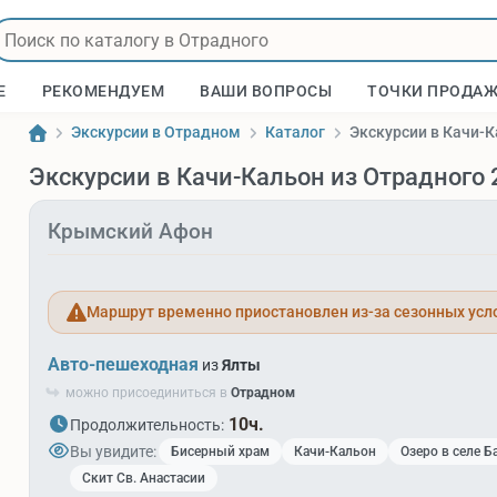
Е
РЕКОМЕНДУЕМ
ВАШИ ВОПРОСЫ
ТОЧКИ ПРОДА
Экскурсии в Отрадном
Каталог
Экскурсии в Качи-К
Экскурсии в Качи-Кальон из Отрадного
Крымский Афон
Маршрут временно приостановлен из-за сезонных усл
Авто-пешеходная
из
Ялты
можно присоединиться в
Отрадном
10ч.
Продолжительность:
Вы увидите:
Бисерный храм
Качи-Кальон
Озеро в селе 
Скит Св. Анастасии