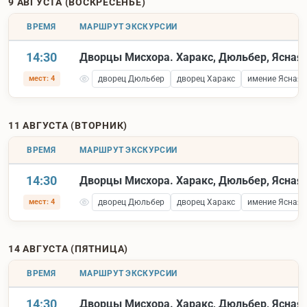
9 АВГУСТА (ВОСКРЕСЕНЬЕ)
ВРЕМЯ
МАРШРУТ ЭКСКУРСИИ
14:30
Дворцы Мисхора. Харакс, Дюльбер, Ясная 
мест: 4
дворец Дюльбер
дворец Харакс
имение Ясная 
11 АВГУСТА (ВТОРНИК)
ВРЕМЯ
МАРШРУТ ЭКСКУРСИИ
14:30
Дворцы Мисхора. Харакс, Дюльбер, Ясная 
мест: 4
дворец Дюльбер
дворец Харакс
имение Ясная 
14 АВГУСТА (ПЯТНИЦА)
ВРЕМЯ
МАРШРУТ ЭКСКУРСИИ
14:30
Дворцы Мисхора. Харакс, Дюльбер, Ясная 