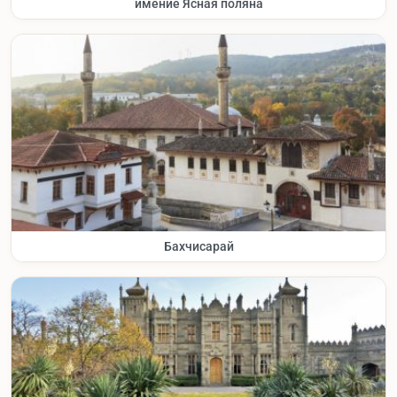
имение Ясная поляна
Бахчисарай