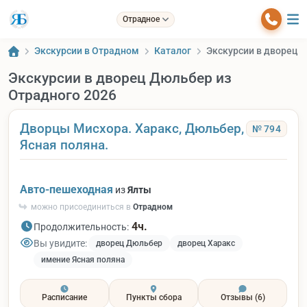
Отрадное
Экскурсии в Отрадном
Каталог
Экскурсии в дворец 
Экскурсии в дворец Дюльбер из
Отрадного 2026
Дворцы Мисхора. Харакс, Дюльбер,
№ 794
Ясная поляна.
Авто-пешеходная
из
Ялты
можно присоединиться в
Отрадном
4ч.
Продолжительность:
Вы увидите:
дворец Дюльбер
дворец Харакс
имение Ясная поляна
Расписание
Пункты сбора
Отзывы
(6)