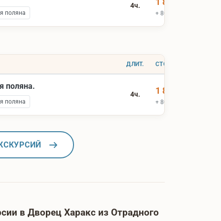
1 800 ₽
4ч.
я поляна
+ 800 ₽ вх.билеты
ДЛИТ.
СТОИМОСТЬ
я поляна.
1 800 ₽
4ч.
я поляна
+ 800 ₽ вх.билеты
КСКУРСИЙ
сии в Дворец Харакс из Отрадного