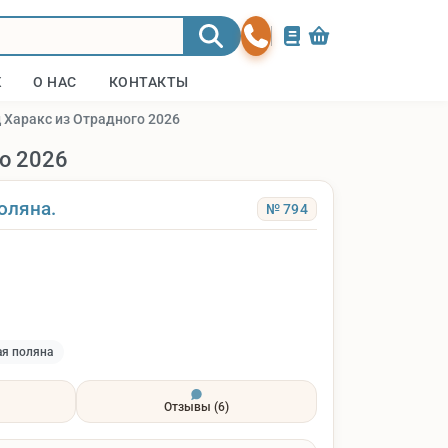
Ж
О НАС
КОНТАКТЫ
 Харакс из Отрадного 2026
о 2026
оляна.
№ 794
ая поляна
Отзывы
(6)