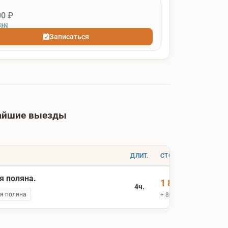
00 ₽
ене
Записаться
жайшие выезды
ДЛИТ.
СТОИМОСТЬ
я поляна.
1 800 ₽
4ч.
я поляна
+ 800 ₽ вх.билеты