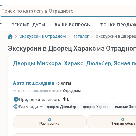
Е
РЕКОМЕНДУЕМ
ВАШИ ВОПРОСЫ
ТОЧКИ ПРОДА
Экскурсии в Отрадном
Каталог
Экскурсии в Дворец
Экскурсии в Дворец Харакс из Отрадног
Дворцы Мисхора. Харакс, Дюльбер, Ясная п
Авто-пешеходная
из
Ялты
можно присоединиться в
Отрадном
4ч.
Продолжительность:
Вы увидите:
дворец Дюльбер
дворец Харакс
имение Ясн
Расписание
Пункты сбора