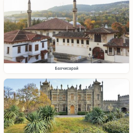
Бахчисарай