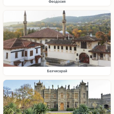
Феодосия
Бахчисарай