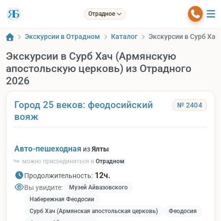
Отрадное
Экскурсии в Отрадном
Каталог
Экскурсии в Сурб Хач
Экскурсии в Сурб Хач (Армянскую
апостольскую церковь) из Отрадного
2026
Город 25 веков: феодосийский
№ 2404
вояж
Авто-пешеходная
из
Ялты
можно присоединиться в
Отрадном
12ч.
Продолжительность:
Вы увидите:
Музей Айвазовского
Набережная Феодосии
Сурб Хач (Армянская апостольская церковь)
Феодосия