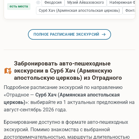
Феодосия
Музей Айвазовского
Набережная Фе
есть места
Сурб Хач (Армянская апостольская церковь)
Фонтан
ПОЛНОЕ РАСПИСАНИЕ ЭКСКУРСИЙ
Забронировать авто-пешеходные
экскурсии в Сурб Хач (Армянскую
апостольскую церковь) из Отрадного
Подробное расписание экскурсий по направлению
«Отрадное —
Сурб Хач (Армянская апостольская
церковь)
»: выбирайте из 1 актуальных предложений на
август-сентябрь 2026 года.
Бронирование доступно в формате авто-пешеходных
экскурсий. Помимо знакомства с выбранной
достопримечательностью, маршруты длительностью