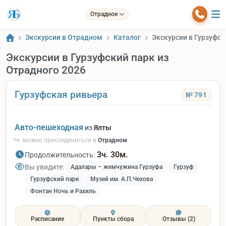
Отрадное
Экскурсии в Отрадном
Каталог
Экскурсии в Гурзуфск
Экскурсии в Гурзуфский парк из
Отрадного 2026
Гурзуфская ривьера
№ 791
Авто-пешеходная
из
Ялты
можно присоединиться в
Отрадном
3ч. 30м.
Продолжительность:
Вы увидите:
Адалары – жемчужина Гурзуфа
Гурзуф
Гурзуфский парк
Музей им. А.П.Чехова
Фонтан Ночь и Рахиль
Расписание
Пункты сбора
Отзывы
(2)