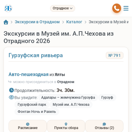
Отрадное
Экскурсии в Отрадном
Каталог
Экскурсии в Музей им
Экскурсии в Музей им. А.П.Чехова из
Отрадного 2026
Гурзуфская ривьера
№ 791
Авто-пешеходная
из
Ялты
можно присоединиться в
Отрадном
3ч. 30м.
Продолжительность:
Вы увидите:
Адалары – жемчужина Гурзуфа
Гурзуф
Гурзуфский парк
Музей им. А.П.Чехова
Фонтан Ночь и Рахиль
Расписание
Пункты сбора
Отзывы
(2)