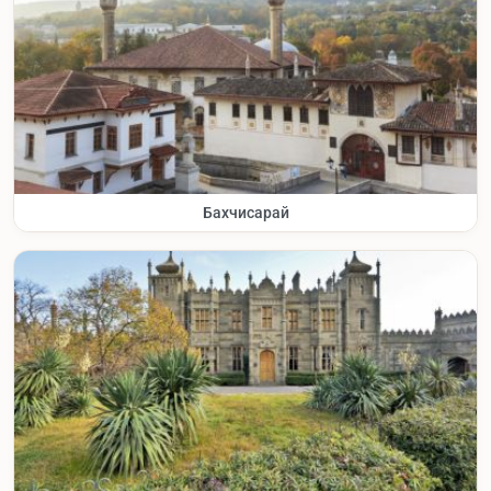
Бахчисарай