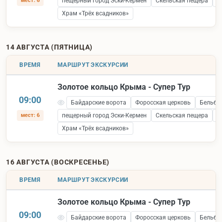
мест: 6
пещерный город Эски-Кермен
Скельская пещера
С
Храм «Трёх всадников»
14 АВГУСТА (ПЯТНИЦА)
ВРЕМЯ
МАРШРУТ ЭКСКУРСИИ
Золотое кольцо Крыма - Супер Тур
09:00
Байдарские ворота
Форосская церковь
Бельбе
мест: 6
пещерный город Эски-Кермен
Скельская пещера
С
Храм «Трёх всадников»
16 АВГУСТА (ВОСКРЕСЕНЬЕ)
ВРЕМЯ
МАРШРУТ ЭКСКУРСИИ
Золотое кольцо Крыма - Супер Тур
09:00
Байдарские ворота
Форосская церковь
Бельбе