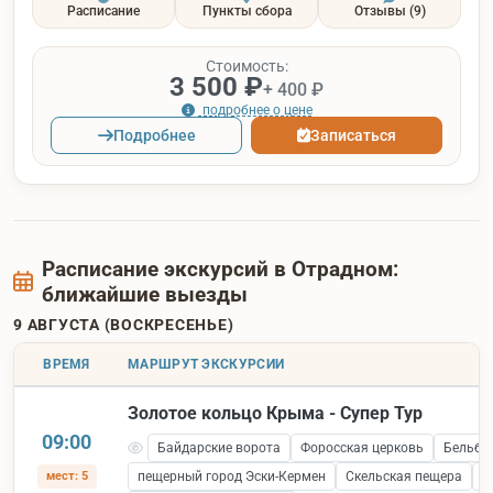
Расписание
Пункты сбора
Отзывы
(9)
Стоимость:
3 500 ₽
+ 400 ₽
подробнее о цене
Подробнее
Записаться
Расписание экскурсий в Отрадном:
ближайшие выезды
9 АВГУСТА (ВОСКРЕСЕНЬЕ)
ВРЕМЯ
МАРШРУТ ЭКСКУРСИИ
Золотое кольцо Крыма - Супер Тур
09:00
Байдарские ворота
Форосская церковь
Бельбе
мест: 5
пещерный город Эски-Кермен
Скельская пещера
С