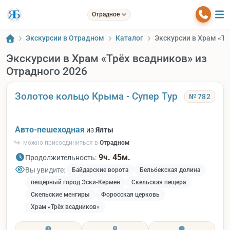
Отрадное
Экскурсии в Отрадном
Каталог
Экскурсии в Храм «Тр
Экскурсии в Храм «Трёх всадников» из
Отрадного 2026
Золотое кольцо Крыма - Супер Тур
№ 782
Авто-пешеходная
из
Ялты
можно присоединиться в
Отрадном
9ч. 45м.
Продолжительность:
Вы увидите:
Байдарские ворота
Бельбекская долина
пещерный город Эски-Кермен
Скельская пещера
Скельские менгиры
Форосская церковь
Храм «Трёх всадников»