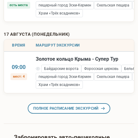
есть места
пещерный город Эски-Кермен
Скельская пещера
С
Храм «Трёх всадников»
17 АВГУСТА (ПОНЕДЕЛЬНИК)
ВРЕМЯ
МАРШРУТ ЭКСКУРСИИ
Золотое кольцо Крыма - Супер Тур
09:00
Байдарские ворота
Форосская церковь
Бельбе
мест: 4
пещерный город Эски-Кермен
Скельская пещера
С
Храм «Трёх всадников»
ПОЛНОЕ РАСПИСАНИЕ ЭКСКУРСИЙ
Забронировать авто-пешеходные