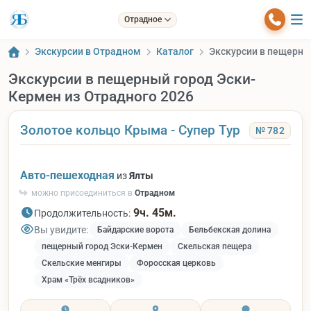
Отрадное
Экскурсии в Отрадном
Каталог
Экскурсии в пещерны
Экскурсии в пещерный город Эски-
Кермен из Отрадного 2026
Золотое кольцо Крыма - Супер Тур
№ 782
Авто-пешеходная
из
Ялты
можно присоединиться в
Отрадном
9ч. 45м.
Продолжительность:
Вы увидите:
Байдарские ворота
Бельбекская долина
пещерный город Эски-Кермен
Скельская пещера
Скельские менгиры
Форосская церковь
Храм «Трёх всадников»