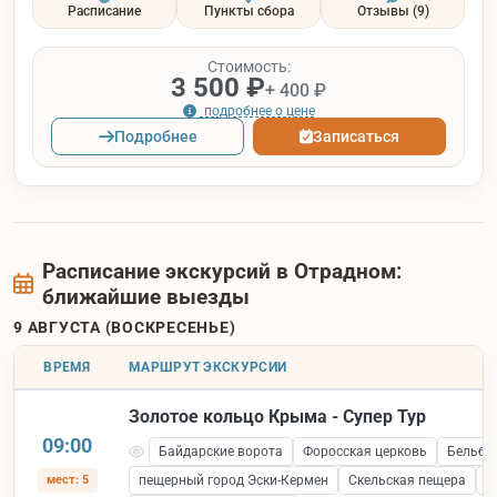
Расписание
Пункты сбора
Отзывы
(9)
Стоимость:
3 500 ₽
+ 400 ₽
подробнее о цене
Подробнее
Записаться
Расписание экскурсий в Отрадном:
ближайшие выезды
9 АВГУСТА (ВОСКРЕСЕНЬЕ)
ВРЕМЯ
МАРШРУТ ЭКСКУРСИИ
Золотое кольцо Крыма - Супер Тур
09:00
Байдарские ворота
Форосская церковь
Бельбе
мест: 5
пещерный город Эски-Кермен
Скельская пещера
С