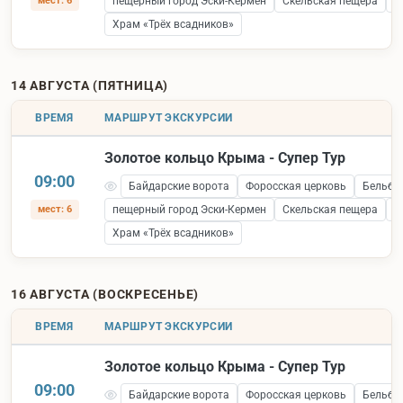
мест: 6
пещерный город Эски-Кермен
Скельская пещера
С
Храм «Трёх всадников»
14 АВГУСТА (ПЯТНИЦА)
ВРЕМЯ
МАРШРУТ ЭКСКУРСИИ
Золотое кольцо Крыма - Супер Тур
09:00
Байдарские ворота
Форосская церковь
Бельбе
мест: 6
пещерный город Эски-Кермен
Скельская пещера
С
Храм «Трёх всадников»
16 АВГУСТА (ВОСКРЕСЕНЬЕ)
ВРЕМЯ
МАРШРУТ ЭКСКУРСИИ
Золотое кольцо Крыма - Супер Тур
09:00
Байдарские ворота
Форосская церковь
Бельбе