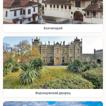
Бахчисарай
Воронцовский дворец