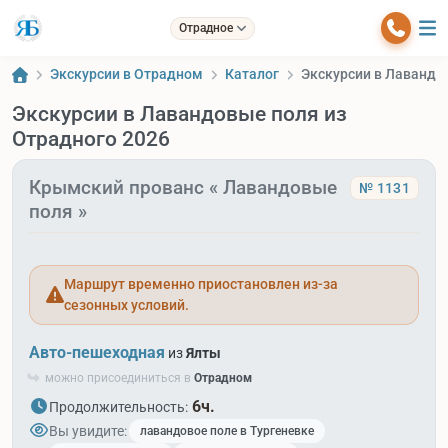
Отрадное
Экскурсии в Отрадном
Каталог
Экскурсии в Лавандо
Экскурсии в Лавандовые поля из
Отрадного 2026
Крымский прованс « Лавандовые
№ 1131
поля »
Маршрут временно приостановлен из-за
сезонных условий.
Авто-пешеходная
из
Ялты
можно присоединиться в
Отрадном
6ч.
Продолжительность:
Вы увидите:
лавандовое поле в Тургеневке