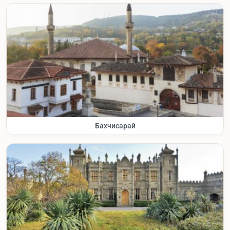
Бахчисарай