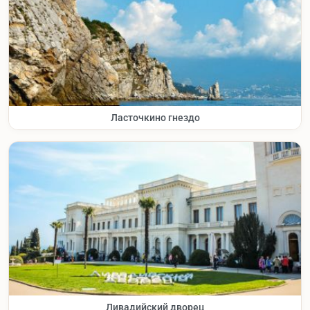
Ласточкино гнездо
Ливадийский дворец