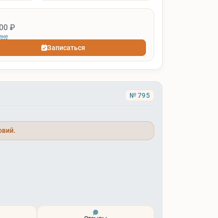
00 ₽
ене
Записаться
№ 795
овий.