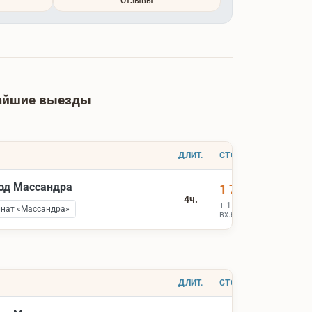
Отзывы
жайшие выезды
ДЛИТ.
СТОИМОСТЬ
вод Массандра
1 700 ₽
4ч.
+ 1 900 ₽
инат «Массандра»
вх.билеты
ДЛИТ.
СТОИМОСТЬ