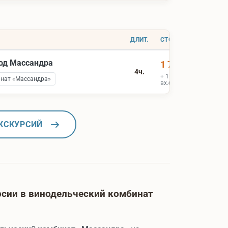
ДЛИТ.
СТОИМОСТЬ
вод Массандра
1 700 ₽
4ч.
+ 1 900 ₽
инат «Массандра»
вх.билеты
КСКУРСИЙ
сии в винодельческий комбинат