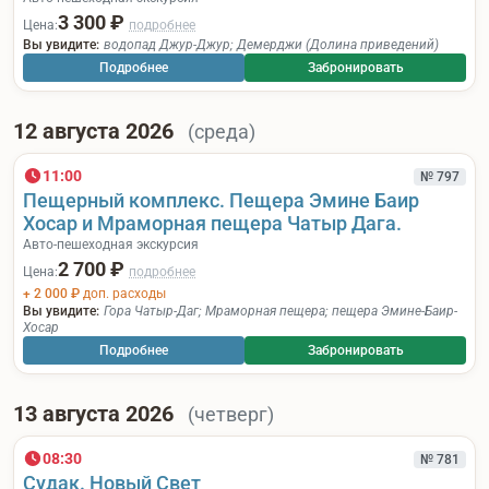
3 300 ₽
Цена:
подробнее
Вы увидите:
водопад Джур-Джур
;
Демерджи (Долина приведений)
Подробнее
Забронировать
12 августа 2026
(среда)
11:00
№ 797
Пещерный комплекс. Пещера Эмине Баир
Хосар и Мраморная пещера Чатыр Дага.
Авто-пешеходная экскурсия
2 700 ₽
Цена:
подробнее
+ 2 000 ₽
доп. расходы
Вы увидите:
Гора Чатыр-Даг
;
Мраморная пещера
;
пещера Эмине-Баир-
Хосар
Подробнее
Забронировать
13 августа 2026
(четверг)
08:30
№ 781
Судак. Новый Свет