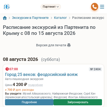
Партенит
Экскурсии в Партените
Каталог
Расписание экскурсий
Расписание экскурсий из Партенита по
Крыму c 08 по 15 августа 2026
Версия для печати
08 августа 2026
(суббота)
07:00
№ 2404
Город 25 веков: феодосийский вояж
Авто-пешеходная экскурсия
4 200 ₽
Цена:
подробнее
+ 700 ₽
доп. расходы
Вы увидите:
Музей Айвазовского
;
Набережная Феодосии
;
Сурб Хач
(Армянская апостольская церковь)
;
Феодосия
;
Фонтан Айвазовского
Подробнее
Забронировать