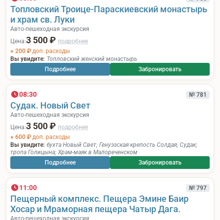
Топловский Троице-Параскиевский монастырь
и храм св. Луки
Авто-пешеходная экскурсия
3 500 ₽
Цена:
подробнее
+ 200 ₽
доп. расходы
Вы увидите:
Топловский женский монастырь
Подробнее
Забронировать
08:30
№ 781
Судак. Новый Свет
Авто-пешеходная экскурсия
3 500 ₽
Цена:
подробнее
+ 600 ₽
доп. расходы
Вы увидите:
бухта Новый Свет
;
Генуэзская крепость Солдая
;
Судак
;
тропа Голицына
;
Храм-маяк в Малореченском
Подробнее
Забронировать
11:00
№ 797
Пещерный комплекс. Пещера Эмине Баир
Хосар и Мраморная пещера Чатыр Дага.
Авто-пешеходная экскурсия