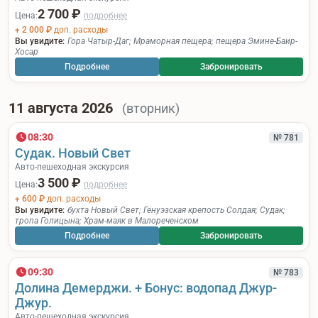
2 700 ₽
Цена:
подробнее
+ 2 000 ₽
доп. расходы
Вы увидите:
Гора Чатыр-Даг
;
Мраморная пещера
;
пещера Эмине-Баир-
Хосар
Подробнее
Забронировать
11 августа 2026
(вторник)
08:30
№ 781
Судак. Новый Свет
Авто-пешеходная экскурсия
3 500 ₽
Цена:
подробнее
+ 600 ₽
доп. расходы
Вы увидите:
бухта Новый Свет
;
Генуэзская крепость Солдая
;
Судак
;
тропа Голицына
;
Храм-маяк в Малореченском
Подробнее
Забронировать
09:30
№ 783
Долина Демерджи. + Бонус: водопад Джур-
Джур.
Авто-пешеходная экскурсия