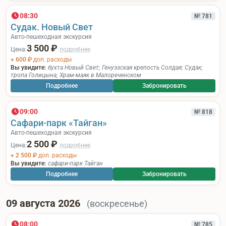
08:30
№ 781
Судак. Новый Свет
Авто-пешеходная экскурсия
3 500 ₽
Цена:
подробнее
+ 600 ₽
доп. расходы
Вы увидите:
бухта Новый Свет
;
Генуэзская крепость Солдая
;
Судак
;
тропа Голицына
;
Храм-маяк в Малореченском
Подробнее
Забронировать
09:00
№ 818
Сафари-парк «Тайган»
Авто-пешеходная экскурсия
2 500 ₽
Цена:
подробнее
+ 2 500 ₽
доп. расходы
Вы увидите:
сафари-парк Тайган
Подробнее
Забронировать
09 августа 2026
(воскресенье)
08:00
№ 785