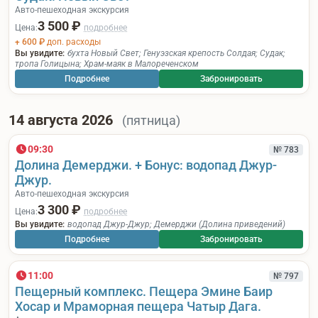
Авто-пешеходная экскурсия
3 500 ₽
Цена:
подробнее
+ 600 ₽
доп. расходы
Вы увидите:
бухта Новый Свет
;
Генуэзская крепость Солдая
;
Судак
;
тропа Голицына
;
Храм-маяк в Малореченском
Подробнее
Забронировать
14 августа 2026
(пятница)
09:30
№ 783
Долина Демерджи. + Бонус: водопад Джур-
Джур.
Авто-пешеходная экскурсия
3 300 ₽
Цена:
подробнее
Вы увидите:
водопад Джур-Джур
;
Демерджи (Долина приведений)
Подробнее
Забронировать
11:00
№ 797
Пещерный комплекс. Пещера Эмине Баир
Хосар и Мраморная пещера Чатыр Дага.