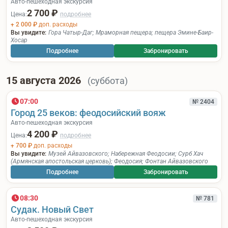
Авто-пешеходная экскурсия
2 700 ₽
Цена:
подробнее
+ 2 000 ₽
доп. расходы
Вы увидите:
Гора Чатыр-Даг
;
Мраморная пещера
;
пещера Эмине-Баир-
Хосар
Подробнее
Забронировать
15 августа 2026
(суббота)
07:00
№ 2404
Город 25 веков: феодосийский вояж
Авто-пешеходная экскурсия
4 200 ₽
Цена:
подробнее
+ 700 ₽
доп. расходы
Вы увидите:
Музей Айвазовского
;
Набережная Феодосии
;
Сурб Хач
(Армянская апостольская церковь)
;
Феодосия
;
Фонтан Айвазовского
Подробнее
Забронировать
08:30
№ 781
Судак. Новый Свет
Авто-пешеходная экскурсия