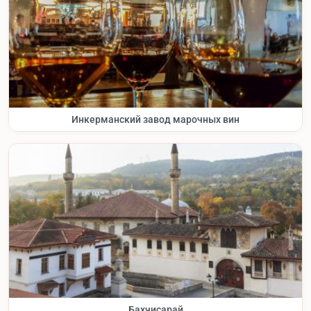
Инкерманский завод марочных вин
Бахчисарай