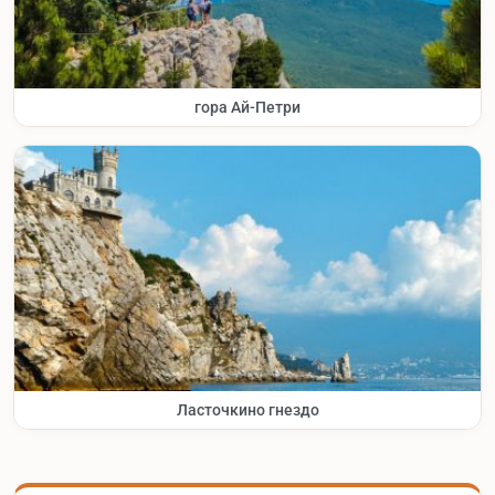
гора Ай-Петри
Ласточкино гнездо