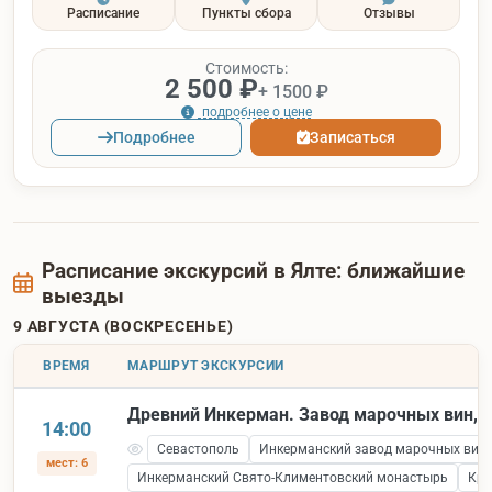
Расписание
Пункты сбора
Отзывы
Стоимость:
2 500 ₽
+ 1500 ₽
подробнее о цене
Подробнее
Записаться
Расписание экскурсий в Ялте: ближайшие
выезды
9 АВГУСТА (ВОСКРЕСЕНЬЕ)
ВРЕМЯ
МАРШРУТ ЭКСКУРСИИ
Древний Инкерман. Завод марочных вин, к
14:00
Севастополь
Инкерманский завод марочных вин
мест: 6
Инкерманский Свято-Климентовский монастырь
Кре