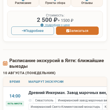
Расписание
Пункты сбора
Отзывы
Стоимость:
2 500 ₽
+ 1500 ₽
подробнее о цене
Подробнее
Записаться
Расписание экскурсий в Ялте: ближайшие
выезды
10 АВГУСТА (ПОНЕДЕЛЬНИК)
ВРЕМЯ
МАРШРУТ ЭКСКУРСИИ
Древний Инкерман. Завод марочных вин, к
14:00
Севастополь
Инкерманский завод марочных вин
есть места
Инкерманский Свято-Климентовский монастырь
Кре