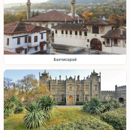
Бахчисарай