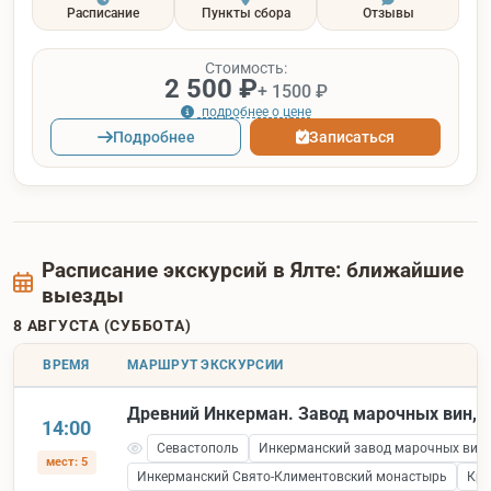
Расписание
Пункты сбора
Отзывы
Стоимость:
2 500 ₽
+ 1500 ₽
подробнее о цене
Подробнее
Записаться
Расписание экскурсий в Ялте: ближайшие
выезды
8 АВГУСТА (СУББОТА)
ВРЕМЯ
МАРШРУТ ЭКСКУРСИИ
Древний Инкерман. Завод марочных вин, к
14:00
Севастополь
Инкерманский завод марочных вин
мест: 5
Инкерманский Свято-Климентовский монастырь
Кре