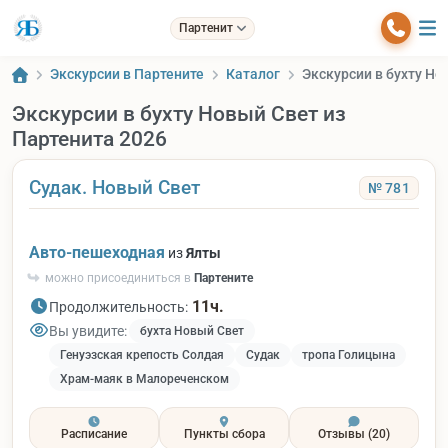
Партенит
Экскурсии в Партените
Каталог
Экскурсии в бухту Но
Экскурсии в бухту Новый Свет из
Партенита 2026
Судак. Новый Свет
№ 781
Авто-пешеходная
из
Ялты
можно присоединиться в
Партените
11ч.
Продолжительность:
Вы увидите:
бухта Новый Свет
Генуэзская крепость Солдая
Судак
тропа Голицына
Храм-маяк в Малореченском
Расписание
Пункты сбора
Отзывы
(20)