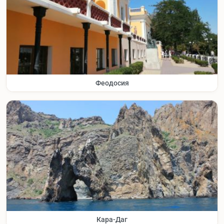
Феодосия
Кара-Даг