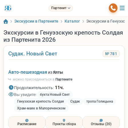
Партенит
Экскурсии в Партените
Каталог
Экскурсии в Генуэзск
Экскурсии в Генуэзскую крепость Солдая
из Партенита 2026
Судак. Новый Свет
№ 781
Авто-пешеходная
из
Ялты
можно присоединиться в
Партените
11ч.
Продолжительность:
Вы увидите:
бухта Новый Свет
Генуэзская крепость Солдая
Судак
тропа Голицына
Храм-маяк в Малореченском
Расписание
Пункты сбора
Отзывы
(20)