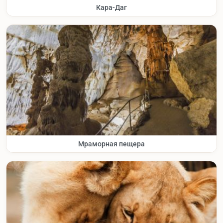
Кара-Даг
Мраморная пещера