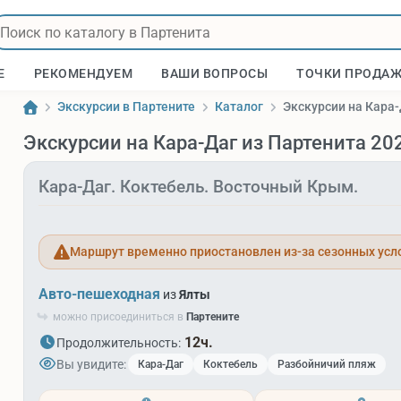
Е
РЕКОМЕНДУЕМ
ВАШИ ВОПРОСЫ
ТОЧКИ ПРОДА
Экскурсии в Партените
Каталог
Экскурсии на Кара-
Экскурсии на Кара-Даг из Партенита 20
Кара-Даг. Коктебель. Восточный Крым.
Маршрут временно приостановлен из-за сезонных усл
Авто-пешеходная
из
Ялты
можно присоединиться в
Партените
12ч.
Продолжительность:
Вы увидите:
Кара-Даг
Коктебель
Разбойничий пляж