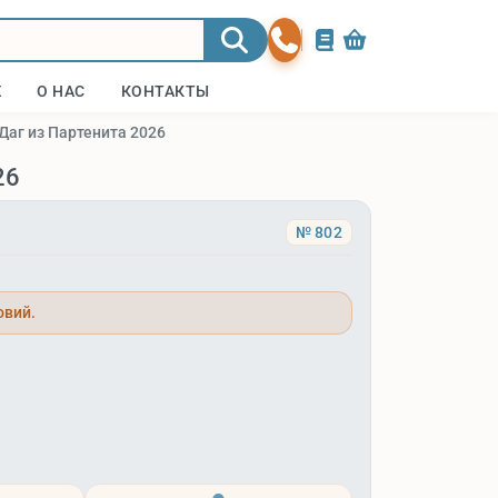
Ж
О НАС
КОНТАКТЫ
Даг из Партенита 2026
26
№ 802
овий.