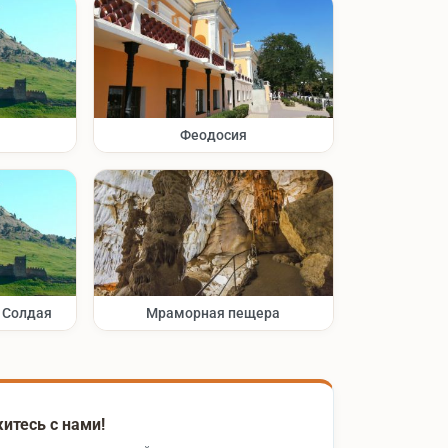
Феодосия
ь Солдая
Мраморная пещера
итесь с нами!