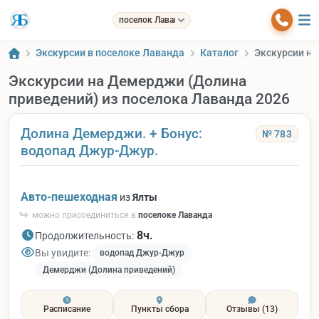
поселок Лаванда
Экскурсии в поселоке Лаванда
Каталог
Экскурсии на
Экскурсии на Демерджи (Долина
приведений) из поселока Лаванда 2026
Долина Демерджи. + Бонус:
№ 783
водопад Джур-Джур.
Авто-пешеходная
из
Ялты
можно присоединиться в
поселоке Лаванда
8ч.
Продолжительность:
Вы увидите:
водопад Джур-Джур
Демерджи (Долина приведений)
Расписание
Пункты сбора
Отзывы
(13)