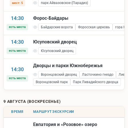
парк Айвазовское (Парадиз)
мест: 5
14:30
Форос-Байдары
есть места
Байдарские ворота
Форосская церковь
гора К
14:30
Юсуповский дворец
есть места
Юсуповский дворец
Дворцы и парки Южнобережья
14:30
Воронцовский дворец
Ласточкино гнездо
Лива
есть места
Воронцовский парк
Парк Ливадийского дворца
9 АВГУСТА (ВОСКРЕСЕНЬЕ)
ВРЕМЯ
МАРШРУТ ЭКСКУРСИИ
Евпатория и «Розовое» озеро