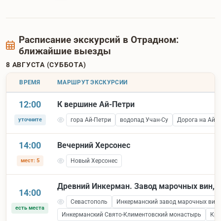
Расписание экскурсий в Отрадном:
ближайшие выезды
8 АВГУСТА (СУББОТА)
ВРЕМЯ
МАРШРУТ ЭКСКУРСИИ
12:00
К вершине Ай-Петри
уточните
гора Ай-Петри
водопад Учан-Су
Дорога на Ай П
14:00
Вечерний Херсонес
мест: 5
Новый Херсонес
Древний Инкерман. Завод марочных вин, к
14:00
Севастополь
Инкерманский завод марочных вин
есть места
Инкерманский Свято-Климентовский монастырь
Кре