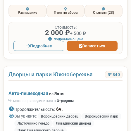
Расписание
Пункты сбора
Отзывы
(23)
Стоимость:
2 000 ₽
+ 500 ₽
подробнее о цене
Подробнее
Записаться
Дворцы и парки Южнобережья
№ 840
Авто-пешеходная
из
Ялты
можно присоединиться в
Отрадном
6ч.
Продолжительность:
Вы увидите:
Воронцовский дворец
Воронцовский парк
Ласточкино гнездо
Ливадийский дворец
Парк Ливадийского дворца