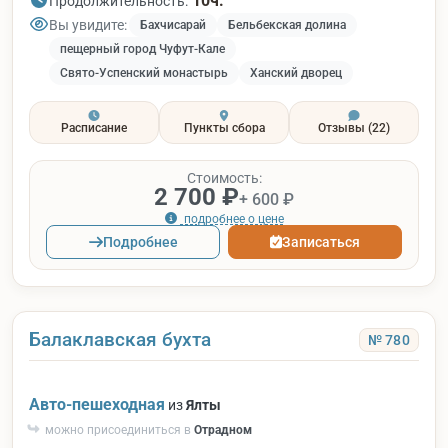
10ч.
Продолжительность:
Вы увидите:
Бахчисарай
Бельбекская долина
пещерный город Чуфут-Кале
Свято-Успенский монастырь
Ханский дворец
Расписание
Пункты сбора
Отзывы
(22)
Стоимость:
2 700 ₽
+ 600 ₽
подробнее о цене
Подробнее
Записаться
Балаклавская бухта
№ 780
Авто-пешеходная
из
Ялты
можно присоединиться в
Отрадном