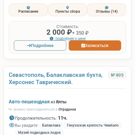
Расписание
Пункты сбора
Отзывы
(14)
Стоимость:
2 000 ₽
+ 350 ₽
подробнее о цене
Подробнее
Записаться
Севастополь, Балаклавская бухта,
№ 805
Херсонес Таврический.
Авто-пешеходная
из
Ялты
можно присоединиться в
Отрадном
11ч.
Продолжительность:
Вы увидите:
Балаклава
Генуэзская крепость Чембало
Музей подводных лодок