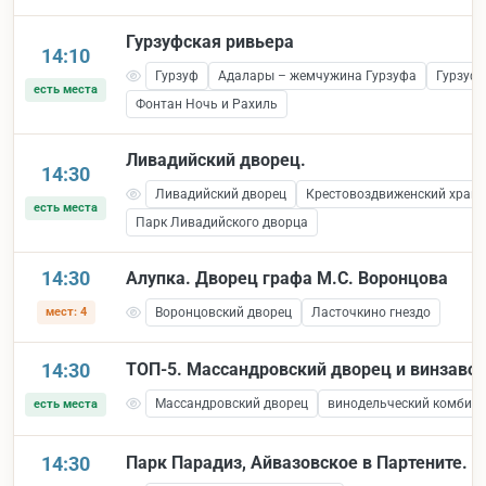
Гурзуфская ривьера
14:10
Гурзуф
Адалары – жемчужина Гурзуфа
Гурзуфс
есть места
Фонтан Ночь и Рахиль
Ливадийский дворец.
14:30
Ливадийский дворец
Крестовоздвиженский храм
есть места
Парк Ливадийского дворца
14:30
Алупка. Дворец графа М.С. Воронцова
мест: 4
Воронцовский дворец
Ласточкино гнездо
14:30
ТОП-5. Массандровский дворец и винзаво
Массандровский дворец
винодельческий комбина
есть места
14:30
Парк Парадиз, Айвазовское в Партените.