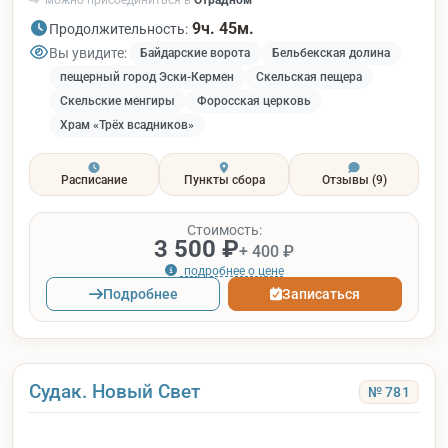
можно присоединиться в
Отрадном
9ч. 45м.
Продолжительность:
Вы увидите:
Байдарские ворота
Бельбекская долина
пещерный город Эски-Кермен
Скельская пещера
Скельские менгиры
Форосская церковь
Храм «Трёх всадников»
Расписание
Пункты сбора
Отзывы
(9)
Стоимость:
3 500 ₽
+ 400 ₽
подробнее о цене
Подробнее
Записаться
Судак. Новый Свет
№ 781