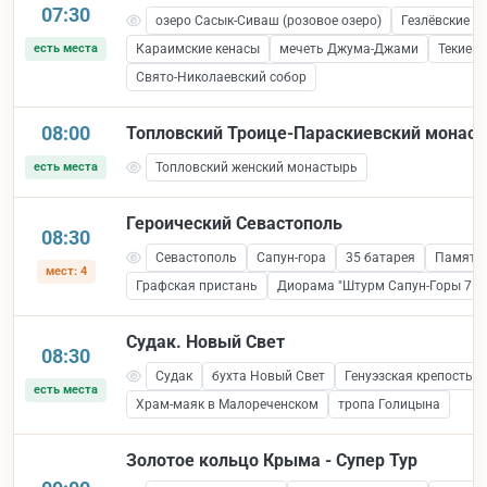
07:30
озеро Сасык-Сиваш (розовое озеро)
Гезлёвские в
есть места
Караимские кенасы
мечеть Джума-Джами
Текие 
Свято-Николаевский собор
08:00
Топловский Троице-Параскиевский монасты
есть места
Топловский женский монастырь
Героический Севастополь
08:30
Севастополь
Сапун-гора
35 батарея
Памятни
мест: 4
Графская пристань
Диорама "Штурм Сапун-Горы 7 ма
Судак. Новый Свет
08:30
Судак
бухта Новый Свет
Генуэзская крепость 
есть места
Храм-маяк в Малореченском
тропа Голицына
Золотое кольцо Крыма - Супер Тур