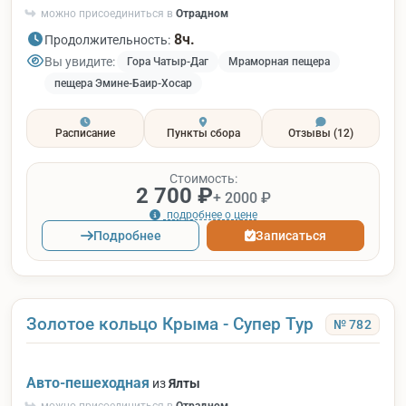
можно присоединиться в
Отрадном
8ч.
Продолжительность:
Вы увидите:
Гора Чатыр-Даг
Мраморная пещера
пещера Эмине-Баир-Хосар
Расписание
Пункты сбора
Отзывы
(12)
Стоимость:
2 700 ₽
+ 2000 ₽
подробнее о цене
Подробнее
Записаться
Золотое кольцо Крыма - Супер Тур
№ 782
Авто-пешеходная
из
Ялты