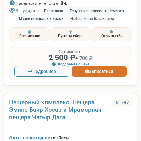
8ч.
Продолжительность:
Вы увидите:
Балаклава
Генуэзская крепость Чембало
Музей подводных лодок
Набережная Балаклавы
Расписание
Пункты сбора
Отзывы
(6)
Стоимость:
2 500 ₽
+ 700 ₽
подробнее о цене
Подробнее
Записаться
Пещерный комплекс. Пещера
№ 797
Эмине Баир Хосар и Мраморная
пещера Чатыр Дага.
Авто-пешеходная
из
Ялты