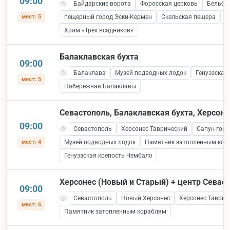
09:00
Байдарские ворота
Форосская церковь
Бельбе
мест: 5
пещерный город Эски-Кермен
Скельская пещера
С
Храм «Трёх всадников»
Балаклавская бухта
09:00
Балаклава
Музей подводных лодок
Генуэзская
мест: 5
Набережная Балаклавы
Севастополь, Балаклавская бухта, Херсоне
09:00
Севастополь
Херсонес Таврический
Сапун-гора
мест: 4
Музей подводных лодок
Памятник затопленным кор
Генуэзская крепость Чембало
Херсонес (Новый и Старый) + центр Севас
09:00
Севастополь
Новый Херсонес
Херсонес Таврич
мест: 6
Памятник затопленным кораблям