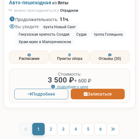
Авто-пешеходная
из
Ялты
можно присоединиться в
Отрадном
11ч.
Продолжительность:
Вы увидите:
бухта Новый Свет
Генуэзская крепость Солдая
Судак
тропа Голицына
Храм-маяк в Малореченском
Расписание
Пункты сбора
Отзывы
(20)
Стоимость:
3 500 ₽
+ 600 ₽
подробнее о цене
Подробнее
Записаться
1
2
3
4
5
6